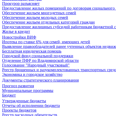
Прокурор разъясняет
Предоставление жилых помещений по договорам социального
Обеспечение жильем многодетных семей
Обеспечение жильем молодых семей
Обеспечение жильем отдельных категорий граждан
Предоставление жилищных субсидий работникам бюджетной 
Жилье в кредит
Новостройки ВИФ
Ипотека по ставке 6% для семей, имеющих детей
Выявление правообладателей ранее учтенных объектов недви
Бесплатная юридическая помощь
Городской фонд социальной поддержки
Отделение ПФР по Владимирской области
Голосование "Народный участковый"
Реестр брошенных и разукомплектованных транспортных сред
Экономика и городское хозяйство
Документы стратегического планирования
Прогноз развития
Муниципальные программы
Бюджет
Утвержденные бюджеты
Отчеты об исполнении бюджета
Проекты бюджетов
Реестр расходных обязательств