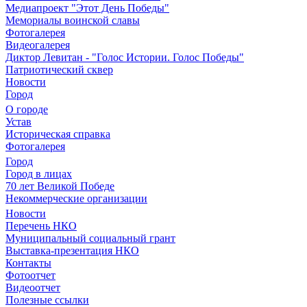
Медиапроект "Этот День Победы"
Мемориалы воинской славы
Фотогалерея
Видеогалерея
Диктор Левитан - "Голос Истории. Голос Победы"
Патриотический сквер
Новости
Город
О городе
Устав
Историческая справка
Фотогалерея
Город
Город в лицах
70 лет Великой Победе
Некоммерческие организации
Новости
Перечень НКО
Муниципальный социальный грант
Выставка-презентация НКО
Контакты
Фотоотчет
Видеоотчет
Полезные ссылки