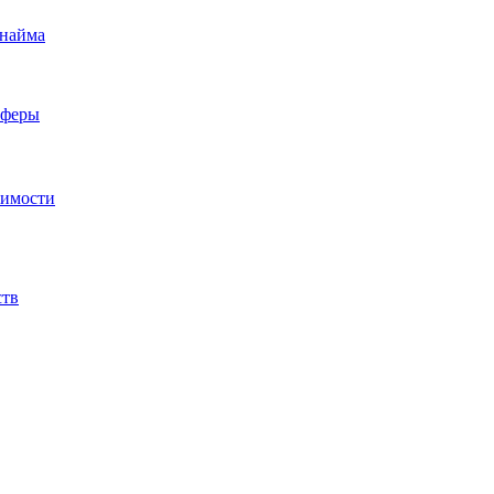
 найма
сферы
жимости
ств