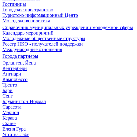
Гостиницы
Городское пространство
Туристско-информационный Центр
Молодежная политика
Справочник муниципальных учреждений молодежной сферы
Календарь мероприятий
Молодежные общественные структуры
Реестр НКО - получателей поддержки
Международные отношения
Города партнеры
Эрланген, Йена
Кентербери
Ангиари
Кампобассо
Тренто
Бари
Сент
Блумингтон-Нормал
Сарасота
Мэрион
Керава
Скиве
Еленя Гура
Усти-на-лабе