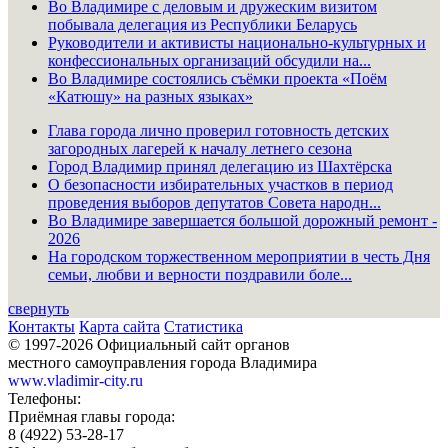
Во Владимире с деловым и дружеским визитом
побывала делегация из Республики Беларусь
Руководители и активисты национально-культурных и
конфессиональных организаций обсудили на...
Во Владимире состоялись съёмки проекта «Поём
«Катюшу» на разных языках»
Глава города лично проверил готовность детских
загородных лагерей к началу летнего сезона
Город Владимир принял делегацию из Шахтёрска
О безопасности избирательных участков в период
проведения выборов депутатов Совета народн...
Во Владимире завершается большой дорожный ремонт -
2026
На городском торжественном мероприятии в честь Дня
семьи, любви и верности поздравили боле...
свернуть
Контакты
Карта сайта
Статистика
© 1997-2026 Официальный сайт органов
местного самоуправления города Владимира
www.vladimir-city.ru
Телефоны:
Приёмная главы города:
8 (4922) 53-28-17