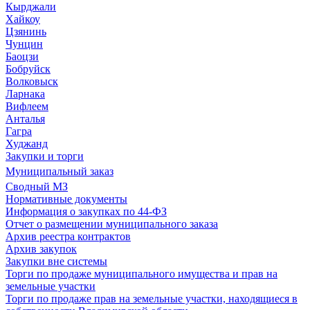
Кырджали
Хайкоу
Цзянинь
Чунцин
Баоцзи
Бобруйск
Волковыск
Ларнака
Вифлеем
Анталья
Гагра
Худжанд
Закупки и торги
Муниципальный заказ
Сводный МЗ
Нормативные документы
Информация о закупках по 44-ФЗ
Отчет о размещении муниципального заказа
Архив реестра контрактов
Архив закупок
Закупки вне системы
Торги по продаже муниципального имущества и прав на
земельные участки
Торги по продаже прав на земельные участки, находящиеся в