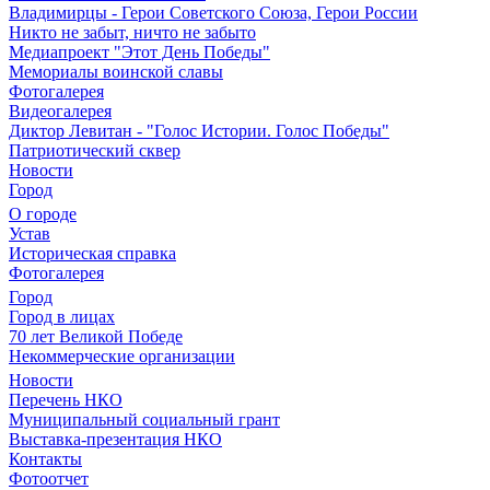
Владимирцы - Герои Советского Союза, Герои России
Никто не забыт, ничто не забыто
Медиапроект "Этот День Победы"
Мемориалы воинской славы
Фотогалерея
Видеогалерея
Диктор Левитан - "Голос Истории. Голос Победы"
Патриотический сквер
Новости
Город
О городе
Устав
Историческая справка
Фотогалерея
Город
Город в лицах
70 лет Великой Победе
Некоммерческие организации
Новости
Перечень НКО
Муниципальный социальный грант
Выставка-презентация НКО
Контакты
Фотоотчет