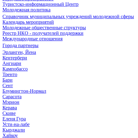
Туристско-информационный Центр
Молодежная политика
Справочник муниципальных учреждений молодежной сферы
Календарь мероприятий
Молодежные общественные структуры
Реестр НКО - получателей поддержки
Международные отношения
Города партнеры
Эрланген, Йена
Кентербери
Ангиари
Кампобассо
Тренто
Бари
Сент
Блумингтон-Нормал
Сарасота
Мэрион
Керава
Скиве
Еленя Гура
Усти-на-лабе
Кырджали
Хайкоу