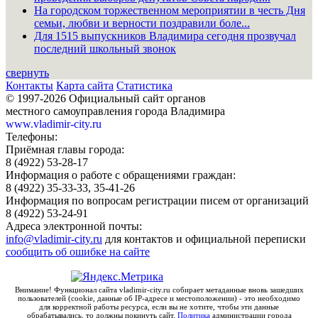
На городском торжественном мероприятии в честь Дня
семьи, любви и верности поздравили боле...
Для 1515 выпускников Владимира сегодня прозвучал
последний школьный звонок
свернуть
Контакты
Карта сайта
Статистика
© 1997-2026 Официальный сайт органов
местного самоуправления города Владимира
www.vladimir-city.ru
Телефоны:
Приёмная главы города:
8 (4922) 53-28-17
Информация о работе с обращениями граждан:
8 (4922) 35-33-33, 35-41-26
Информация по вопросам регистрации писем от организаций
8 (4922) 53-24-91
Адреса электронной почты:
info@vladimir-city.ru
для контактов и официальной переписки
сообщить об ошибке на сайте
Внимание! Функционал сайта vladimir-city.ru собирает метаданные вновь зашедших
пользователей (cookie, данные об IP-адресе и местоположении) - это необходимо
для корректной работы ресурса, если вы не хотите, чтобы эти данные
обрабатывались, то должны покинуть сайт.
Политика
администрации города