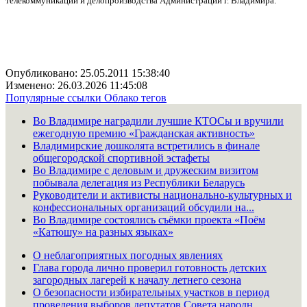
телекоммуникаций и делопроизводства Администрации г. Владимира.
Опубликовано: 25.05.2011 15:38:40
Изменено: 26.03.2026 11:45:08
Популярные ссылки
Облако тегов
Во Владимире наградили лучшие КТОСы и вручили
ежегодную премию «Гражданская активность»
Владимирские дошколята встретились в финале
общегородской спортивной эстафеты
Во Владимире с деловым и дружеским визитом
побывала делегация из Республики Беларусь
Руководители и активисты национально-культурных и
конфессиональных организаций обсудили на...
Во Владимире состоялись съёмки проекта «Поём
«Катюшу» на разных языках»
О неблагоприятных погодных явлениях
Глава города лично проверил готовность детских
загородных лагерей к началу летнего сезона
О безопасности избирательных участков в период
проведения выборов депутатов Совета народн...