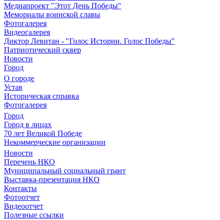
Медиапроект "Этот День Победы"
Мемориалы воинской славы
Фотогалерея
Видеогалерея
Диктор Левитан - "Голос Истории. Голос Победы"
Патриотический сквер
Новости
Город
О городе
Устав
Историческая справка
Фотогалерея
Город
Город в лицах
70 лет Великой Победе
Некоммерческие организации
Новости
Перечень НКО
Муниципальный социальный грант
Выставка-презентация НКО
Контакты
Фотоотчет
Видеоотчет
Полезные ссылки