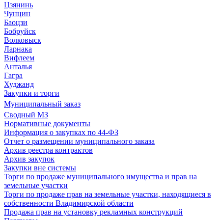
Цзянинь
Чунцин
Баоцзи
Бобруйск
Волковыск
Ларнака
Вифлеем
Анталья
Гагра
Худжанд
Закупки и торги
Муниципальный заказ
Сводный МЗ
Нормативные документы
Информация о закупках по 44-ФЗ
Отчет о размещении муниципального заказа
Архив реестра контрактов
Архив закупок
Закупки вне системы
Торги по продаже муниципального имущества и прав на
земельные участки
Торги по продаже прав на земельные участки, находящиеся в
собственности Владимирской области
Продажа прав на установку рекламных конструкций