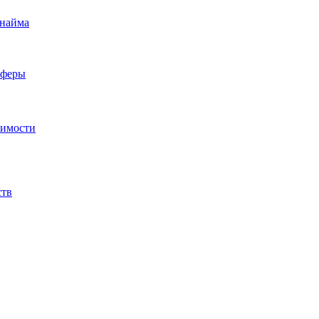
 найма
сферы
жимости
ств