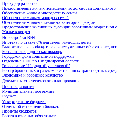
Прокурор разъясняет
Предоставление жилых помещений по договорам социального
Обеспечение жильем многодетных семей
Обеспечение жильем молодых семей
Обеспечение жильем отдельных категорий граждан
Предоставление жилищных субсидий работникам бюджетной 
Жилье в кредит
Новостройки ВИФ
Ипотека по ставке 6% для семей, имеющих детей
Выявление правообладателей ранее учтенных объектов недви
Бесплатная юридическая помощь
Городской фонд социальной поддержки
Отделение ПФР по Владимирской области
Голосование "Народный участковый"
Реестр брошенных и разукомплектованных транспортных сред
Экономика и городское хозяйство
Документы стратегического планирования
Прогноз развития
Муниципальные программы
Бюджет
Утвержденные бюджеты
Отчеты об исполнении бюджета
Проекты бюджетов
Реестр расходных обязательств