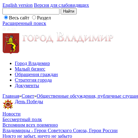
English version
Версия для слабовидящих
Весь сайт
Раздел
Расширенный поиск
Город Владимир
Малый бизнес
Обращения граждан
Стратегия города
Документы
Главная
»
Совет
»
Общественные обсуждения, публичные слуша
День Победы
Новости
Бессмертный полк
Вспомним всех поименно
Владимирцы - Герои Советского Союза, Герои России
Никто не забыт, ничто не забыто