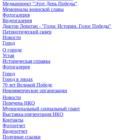
Медиапроект "Этот День Победы"
Мемориалы воинской славы
Фотогалерея
Видеогалерея
Диктор Левитан - "Голос Истории. Голос Победы"
Патриотический сквер
Новости
Город
О городе
Устав
Историческая справка
Фотогалерея
Город
Город в лицах
70 лет Великой Победе
Некоммерческие организации
Новости
Перечень НКО
Муниципальный социальный грант
Выставка-презентация НКО
Контакты
Фотоотчет
Видеоотчет
Полезные ссылки