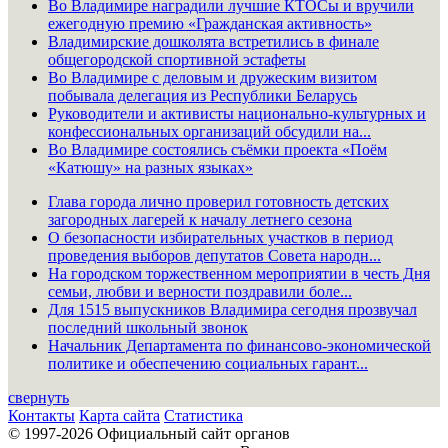
Во Владимире наградили лучшие КТОСы и вручили
ежегодную премию «Гражданская активность»
Владимирские дошколята встретились в финале
общегородской спортивной эстафеты
Во Владимире с деловым и дружеским визитом
побывала делегация из Республики Беларусь
Руководители и активисты национально-культурных и
конфессиональных организаций обсудили на...
Во Владимире состоялись съёмки проекта «Поём
«Катюшу» на разных языках»
Глава города лично проверил готовность детских
загородных лагерей к началу летнего сезона
О безопасности избирательных участков в период
проведения выборов депутатов Совета народн...
На городском торжественном мероприятии в честь Дня
семьи, любви и верности поздравили боле...
Для 1515 выпускников Владимира сегодня прозвучал
последний школьный звонок
Начальник Департамента по финансово-экономической
политике и обеспечению социальных гарант...
свернуть
Контакты
Карта сайта
Статистика
© 1997-2026 Официальный сайт органов