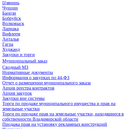
Цзянинь
Чунцин
Баоцзи
Бобруйск
Волковыск
Ларнака
Вифлеем
Анталья
Гагра
Худжанд
Закупки и торги
Муниципальный заказ
Сводный МЗ
Нормативные документы
Информация о закупках по 44-ФЗ
Отчет о размещении муниципального заказа
Архив реестра контрактов
Архив закупок
Закупки вне системы
Торги по продаже муниципального имущества и прав на
земельные участки
Торги по продаже прав на земельные участки, находящиеся в
собственности Владимирской области
Продажа прав на установку рекламных конструкций