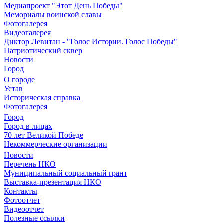
Медиапроект "Этот День Победы"
Мемориалы воинской славы
Фотогалерея
Видеогалерея
Диктор Левитан - "Голос Истории. Голос Победы"
Патриотический сквер
Новости
Город
О городе
Устав
Историческая справка
Фотогалерея
Город
Город в лицах
70 лет Великой Победе
Некоммерческие организации
Новости
Перечень НКО
Муниципальный социальный грант
Выставка-презентация НКО
Контакты
Фотоотчет
Видеоотчет
Полезные ссылки