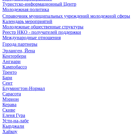
Туристско-информационный Центр
Молодежная политика
Справочник муниципальных учреждений молодежной сферы
Календарь мероприятий
Молодежные общественные структуры
Реестр НКО - получателей поддержки
Международные отношения
Города партнеры
Эрланген, Йена
Кентербери
Ангиари
Кампобассо
Тренто
Бари
Сент
Блумингтон-Нормал
Сарасота
Мэрион
Керава
Скиве
Еленя Гура
Усти-на-лабе
Кырджали
Хайкоу