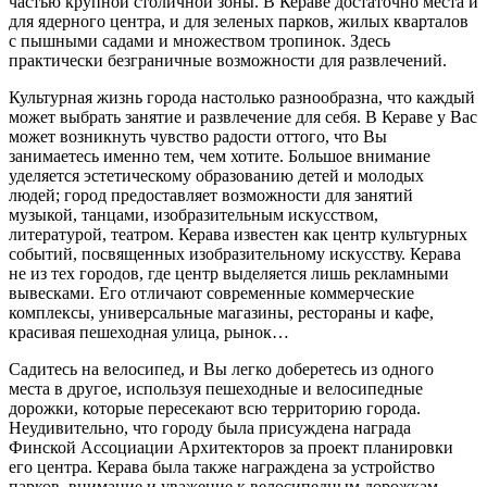
частью крупной столичной зоны. В Кераве достаточно места и
для ядерного центра, и для зеленых парков, жилых кварталов
с пышными садами и множеством тропинок. Здесь
практически безграничные возможности для развлечений.
Культурная жизнь города настолько разнообразна, что каждый
может выбрать занятие и развлечение для себя. В Кераве у Вас
может возникнуть чувство радости оттого, что Вы
занимаетесь именно тем, чем хотите. Большое внимание
уделяется эстетическому образованию детей и молодых
людей; город предоставляет возможности для занятий
музыкой, танцами, изобразительным искусством,
литературой, театром. Керава известен как центр культурных
событий, посвященных изобразительному искусству. Керава
не из тех городов, где центр выделяется лишь рекламными
вывесками. Его отличают современные коммерческие
комплексы, универсальные магазины, рестораны и кафе,
красивая пешеходная улица, рынок…
Садитесь на велосипед, и Вы легко доберетесь из одного
места в другое, используя пешеходные и велосипедные
дорожки, которые пересекают всю территорию города.
Неудивительно, что городу была присуждена награда
Финской Ассоциации Архитекторов за проект планировки
его центра. Керава была также награждена за устройство
парков, внимание и уважение к велосипедным дорожкам.