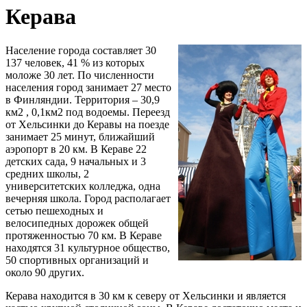
Керава
Население города составляет 30
137 человек, 41 % из которых
моложе 30 лет. По численности
населения город занимает 27 место
в Финляндии. Территория – 30,9
км2 , 0,1км2 под водоемы. Переезд
от Хельсинки до Керавы на поезде
занимает 25 минут, ближайший
аэропорт в 20 км. В Кераве 22
детских сада, 9 начальных и 3
средних школы, 2
университетских колледжа, одна
вечерняя школа. Город располагает
сетью пешеходных и
велосипедных дорожек общей
протяженностью 70 км. В Кераве
находятся 31 культурное общество,
50 спортивных организаций и
около 90 других.
Керава находится в 30 км к северу от Хельсинки и является