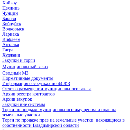
Хайкоу
Цзянинь
Чунцин
Баоцзи
Бобруйск
Волковыск
Ларнака
Вифлеем
Анталья
Гагра
Худжанд
Закупки и торги
Муниципальный заказ
Сводный МЗ
Нормативные документы
Информация о закупках по 44-ФЗ
Отчет о размещении муниципального заказа
Архив реестра контрактов
Архив закупок
Закупки вне системы
Торги по продаже муниципального имущества и прав на
земельные участки
Торги по продаже прав на земельные участки, находящиеся в
собственности Владимирской области