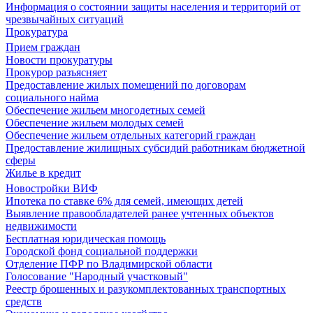
Информация о состоянии защиты населения и территорий от
чрезвычайных ситуаций
Прокуратура
Прием граждан
Новости прокуратуры
Прокурор разъясняет
Предоставление жилых помещений по договорам
социального найма
Обеспечение жильем многодетных семей
Обеспечение жильем молодых семей
Обеспечение жильем отдельных категорий граждан
Предоставление жилищных субсидий работникам бюджетной
сферы
Жилье в кредит
Новостройки ВИФ
Ипотека по ставке 6% для семей, имеющих детей
Выявление правообладателей ранее учтенных объектов
недвижимости
Бесплатная юридическая помощь
Городской фонд социальной поддержки
Отделение ПФР по Владимирской области
Голосование "Народный участковый"
Реестр брошенных и разукомплектованных транспортных
средств