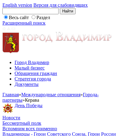
English version
Версия для слабовидящих
Весь сайт
Раздел
Расширенный поиск
Город Владимир
Малый бизнес
Обращения граждан
Стратегия города
Документы
Главная
»
Международные отношения
»
Города-
партнеры
»
Керава
День Победы
Новости
Бессмертный полк
Вспомним всех поименно
Владимирцы - Герои Советского Союза, Герои России