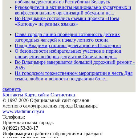
побывала делегация из Республики Беларусь
Руководители и активисты национально-культурных и
конфессиональных организаций обсудили на...
Во Владимире состоялись съёмки проекта «Поём
«Катюшу» на разных языках»
Глава города лично проверил готовность детских
загородных лагерей к началу летнего сезона
Город Владимир принял делегацию из Шахтёрска
О безопасности избирательных участков в период
проведения выборов депутатов Совета народн...
Во Владимире завершается большой дорожный ремонт -
2026
На городском торжественном мероприятии в честь Дня
семьи, любви и верности поздравили боле...
свернуть
Контакты
Карта сайта
Статистика
© 1997-2026 Официальный сайт органов
местного самоуправления города Владимира
www.vladimir-city.ru
Телефоны:
Приёмная главы города:
8 (4922) 53-28-17
Информация о работе с обращениями граждан: