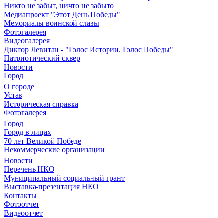
Никто не забыт, ничто не забыто
Медиапроект "Этот День Победы"
Мемориалы воинской славы
Фотогалерея
Видеогалерея
Диктор Левитан - "Голос Истории. Голос Победы"
Патриотический сквер
Новости
Город
О городе
Устав
Историческая справка
Фотогалерея
Город
Город в лицах
70 лет Великой Победе
Некоммерческие организации
Новости
Перечень НКО
Муниципальный социальный грант
Выставка-презентация НКО
Контакты
Фотоотчет
Видеоотчет