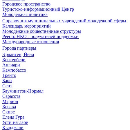
Городское пространство
Туристско-информационный Центр
Молодежная политика
Справочник муниципальных учреждений молодежной сферы
Календарь мероприятий
Молодежные общественные структуры
Реестр НКО - получателей поддержки
Международные отношения
Города партнеры
Эрланген, Йена
Кентербери
Ангиари
Кампобассо
Тренто
Бари
Сент
Блумингтон-Нормал
Сарасота
Мэрион
Керава
Скиве
Еленя Гура
Усти-на-лабе
Кырджали