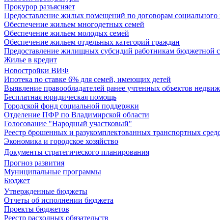
Прокурор разъясняет
Предоставление жилых помещений по договорам социального
Обеспечение жильем многодетных семей
Обеспечение жильем молодых семей
Обеспечение жильем отдельных категорий граждан
Предоставление жилищных субсидий работникам бюджетной 
Жилье в кредит
Новостройки ВИФ
Ипотека по ставке 6% для семей, имеющих детей
Выявление правообладателей ранее учтенных объектов недви
Бесплатная юридическая помощь
Городской фонд социальной поддержки
Отделение ПФР по Владимирской области
Голосование "Народный участковый"
Реестр брошенных и разукомплектованных транспортных сред
Экономика и городское хозяйство
Документы стратегического планирования
Прогноз развития
Муниципальные программы
Бюджет
Утвержденные бюджеты
Отчеты об исполнении бюджета
Проекты бюджетов
Реестр расходных обязательств