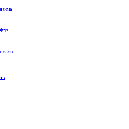
 найма
сферы
жимости
ств