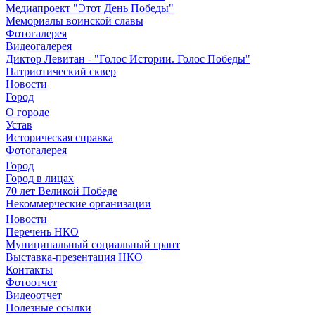
Медиапроект "Этот День Победы"
Мемориалы воинской славы
Фотогалерея
Видеогалерея
Диктор Левитан - "Голос Истории. Голос Победы"
Патриотический сквер
Новости
Город
О городе
Устав
Историческая справка
Фотогалерея
Город
Город в лицах
70 лет Великой Победе
Некоммерческие организации
Новости
Перечень НКО
Муниципальный социальный грант
Выставка-презентация НКО
Контакты
Фотоотчет
Видеоотчет
Полезные ссылки