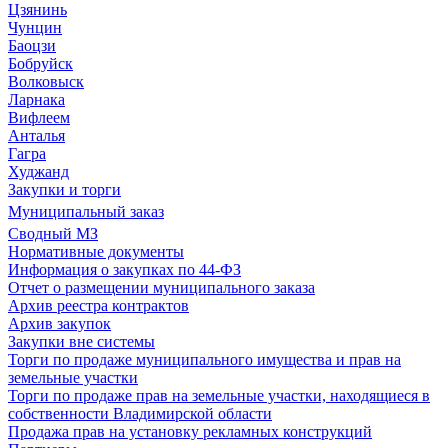
Цзянинь
Чунцин
Баоцзи
Бобруйск
Волковыск
Ларнака
Вифлеем
Анталья
Гагра
Худжанд
Закупки и торги
Муниципальный заказ
Сводный МЗ
Нормативные документы
Информация о закупках по 44-ФЗ
Отчет о размещении муниципального заказа
Архив реестра контрактов
Архив закупок
Закупки вне системы
Торги по продаже муниципального имущества и прав на
земельные участки
Торги по продаже прав на земельные участки, находящиеся в
собственности Владимирской области
Продажа прав на установку рекламных конструкций