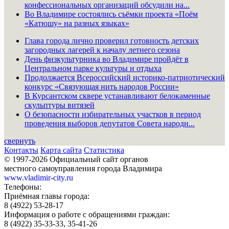
конфессиональных организаций обсудили на...
Во Владимире состоялись съёмки проекта «Поём
«Катюшу» на разных языках»
Глава города лично проверил готовность детских
загородных лагерей к началу летнего сезона
День физкультурника во Владимире пройдёт в
Центральном парке культуры и отдыха
Продолжается Всероссийский историко-патриотический
конкурс «Связующая нить народов России»
В Курсантском сквере устанавливают белокаменные
скульптуры витязей
О безопасности избирательных участков в период
проведения выборов депутатов Совета народн...
свернуть
Контакты
Карта сайта
Статистика
© 1997-2026 Официальный сайт органов
местного самоуправления города Владимира
www.vladimir-city.ru
Телефоны:
Приёмная главы города:
8 (4922) 53-28-17
Информация о работе с обращениями граждан:
8 (4922) 35-33-33, 35-41-26