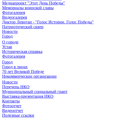
Медиапроект "Этот День Победы"
Мемориалы воинской славы
Фотогалерея
Видеогалерея
Диктор Левитан - "Голос Истории. Голос Победы"
Патриотический сквер
Новости
Город
О городе
Устав
Историческая справка
Фотогалерея
Город
Город в лицах
70 лет Великой Победе
Некоммерческие организации
Новости
Перечень НКО
Муниципальный социальный грант
Выставка-презентация НКО
Контакты
Фотоотчет
Видеоотчет
Полезные ссылки