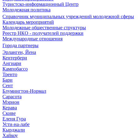
Туристско-информационный Центр
Молодежная политика
Справочник муниципальных учреждений молодежной сферы
Календарь мероприятий
Молодежные общественные структуры
Реестр НКО - получателей поддержки
Международные отношения
Города партнеры
Эрланген, Йена
Кентербери
Ангиари
Кампобассо
Тренто
Бари
Сент
Блумингтон-Нормал
Сарасота
Мэрион
Керава
Скиве
Еленя Гура
Усти-на-лабе
Кырджали
Хайкоу