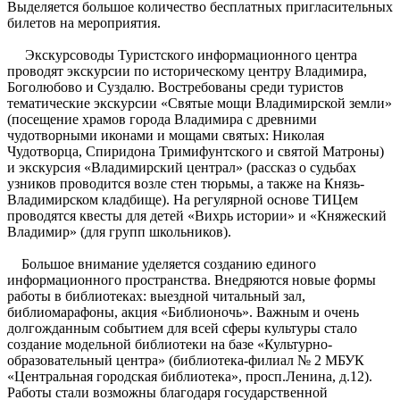
Выделяется большое количество бесплатных пригласительных
билетов на мероприятия.
Экскурсоводы Туристского информационного центра
проводят экскурсии по историческому центру Владимира,
Боголюбово и Суздалю. Востребованы среди туристов
тематические экскурсии «Святые мощи Владимирской земли»
(посещение храмов города Владимира с древними
чудотворными иконами и мощами святых: Николая
Чудотворца, Спиридона Тримифунтского и святой Матроны)
и экскурсия «Владимирский централ» (рассказ о судьбах
узников проводится возле стен тюрьмы, а также на Князь-
Владимирском кладбище). На регулярной основе ТИЦем
проводятся квесты для детей «Вихрь истории» и «Княжеский
Владимир» (для групп школьников).
Большое внимание уделяется созданию единого
информационного пространства. Внедряются новые формы
работы в библиотеках: выездной читальный зал,
библиомарафоны, акция «Библионочь». Важным и очень
долгожданным событием для всей сферы культуры стало
создание модельной библиотеки на базе «Культурно-
образовательный центра» (библиотека-филиал № 2 МБУК
«Центральная городская библиотека», просп.Ленина, д.12).
Работы стали возможны благодаря государственной