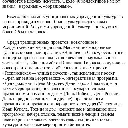
обучаются в школах искусств. Около 40 коллективов имеют
звания «народный», «образцовый».
Ежегодно силами муниципальных учреждений культуры в
городе проводится около 9 тыс. культурно-досуговых
мероприятий. Услугами учреждений культуры пользуются
более 2,8 млн.человек.
Среди традиционных проектов: новогодние и
Рождественские мероприятия, Масленичные народные
гуляния, обрядовый праздник «Вишневый Спас», бесплатные
концерты профессиональных коллективов: музыкального
театра «Разгуляй», ансамбля «Вишенка», Городского духового
оркестра и камерного хора «Распев» в рамках проекта
«Георгиевская — улица искусств», танцевальный проект
«Open-air-fest на Георгиевской», интерактивная программа
«День рождения Деда Мороза», День города Владимира, а
также мероприятия, посвященные государственным
праздникам и памятным датам (День Победы, День России,
День народного единства и другие), православным
праздникам и праздникам народного календаря (Масленица,
Иван Купала, Троица и др.), концертные и анимационные
программы, вечера отдыха, тематические лекции-сеансы
планетария, познавательные беседы, лекции, выставки,
культурно-массовые мероприятия библиотек.