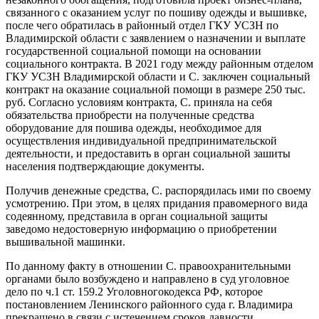
связанного с оказанием услуг по пошиву одежды и вышивке,
после чего обратилась в районный отдел ГКУ УСЗН по
Владимирской области с заявлением о назначении и выплате
государственной социальной помощи на основании
социального контракта. В 2021 году между районным отделом
ГКУ УСЗН Владимирской области и С. заключен социальный
контракт на оказание социальной помощи в размере 250 тыс.
руб. Согласно условиям контракта, С. приняла на себя
обязательства приобрести на полученные средства
оборудование для пошива одежды, необходимое для
осуществления индивидуальной предпринимательской
деятельности, и предоставить в орган социальной зашиты
населения подтверждающие документы.
Получив денежные средства, С. распорядилась ими по своему
усмотрению. При этом, в целях придания правомерного вида
содеянному, представила в орган социальной защиты
заведомо недостоверную информацию о приобретении
вышивальной машинки.
По данному факту в отношении С. правоохранительными
органами было возбуждено и направлено в суд уголовное
дело по ч.1 ст. 159.2 Уголовногокодекса РФ, которое
постановлением Ленинского районного суда г. Владимира
прекращено в связи с истечением сроков давности.