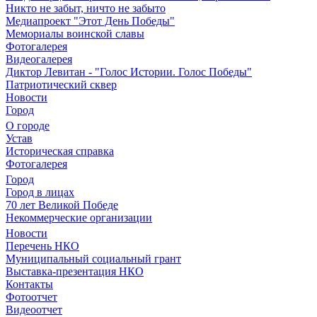
Никто не забыт, ничто не забыто
Медиапроект "Этот День Победы"
Мемориалы воинской славы
Фотогалерея
Видеогалерея
Диктор Левитан - "Голос Истории. Голос Победы"
Патриотический сквер
Новости
Город
О городе
Устав
Историческая справка
Фотогалерея
Город
Город в лицах
70 лет Великой Победе
Некоммерческие организации
Новости
Перечень НКО
Муниципальный социальный грант
Выставка-презентация НКО
Контакты
Фотоотчет
Видеоотчет