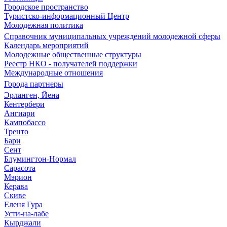
Городское пространство
Туристско-информационный Центр
Молодежная политика
Справочник муниципальных учреждений молодежной сферы
Календарь мероприятий
Молодежные общественные структуры
Реестр НКО - получателей поддержки
Международные отношения
Города партнеры
Эрланген, Йена
Кентербери
Ангиари
Кампобассо
Тренто
Бари
Сент
Блумингтон-Нормал
Сарасота
Мэрион
Керава
Скиве
Еленя Гура
Усти-на-лабе
Кырджали