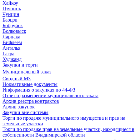
Хайкоу
Цзянинь
Чунцин
Баоцзи
Бобруйск
Волковыск
Ларнака
Вифлеем
Анталья
Гагра
Худжанд
Закупки и торги
Муниципальный заказ
Сводный МЗ
Нормативные документы
Информация о закупках по 44-ФЗ
Отчет о размещении муниципального заказа
Архив реестра контрактов
Архив закупок
Закупки вне системы
Торги по продаже муниципального имущества и прав на
земельные участки
Торги по продаже прав на земельные участки, находящиеся в
собственности Владимирской области