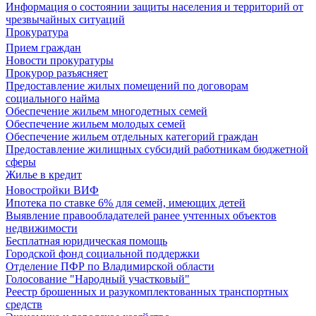
Информация о состоянии защиты населения и территорий от
чрезвычайных ситуаций
Прокуратура
Прием граждан
Новости прокуратуры
Прокурор разъясняет
Предоставление жилых помещений по договорам
социального найма
Обеспечение жильем многодетных семей
Обеспечение жильем молодых семей
Обеспечение жильем отдельных категорий граждан
Предоставление жилищных субсидий работникам бюджетной
сферы
Жилье в кредит
Новостройки ВИФ
Ипотека по ставке 6% для семей, имеющих детей
Выявление правообладателей ранее учтенных объектов
недвижимости
Бесплатная юридическая помощь
Городской фонд социальной поддержки
Отделение ПФР по Владимирской области
Голосование "Народный участковый"
Реестр брошенных и разукомплектованных транспортных
средств