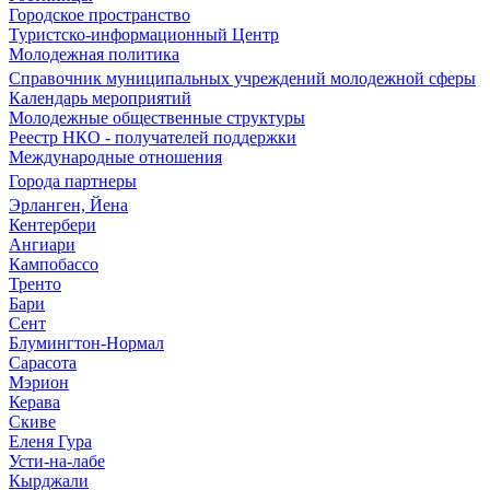
Городское пространство
Туристско-информационный Центр
Молодежная политика
Справочник муниципальных учреждений молодежной сферы
Календарь мероприятий
Молодежные общественные структуры
Реестр НКО - получателей поддержки
Международные отношения
Города партнеры
Эрланген, Йена
Кентербери
Ангиари
Кампобассо
Тренто
Бари
Сент
Блумингтон-Нормал
Сарасота
Мэрион
Керава
Скиве
Еленя Гура
Усти-на-лабе
Кырджали