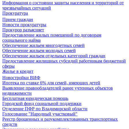
Информация о состоянии защиты населения и территорий от
чрезвычайных ситуаций
Прокуратура
Прием граждан
Новости прокуратуры
Прокурор разъясняет
Предоставление жилых помещений по договорам
социального найма
Обеспечение жильем многодетных семей
Обеспечение жильем молодых семей
Обеспечение жильем отдельных категорий граждан
Предоставление жилищных субсидий работникам бюджетной
сферы
Жилье в кредит
Новостройки ВИФ
Ипотека по ставке 6% для семей, имеющих детей
Выявление правообладателей ранее учтенных объектов
недвижимости
Бесплатная юридическая помощь
Городской фонд социальной поддержки
Отделение ПФР по Владимирской области
Голосование "Народный участковый"
Реестр брошенных и разукомплектованных транспортных
средств