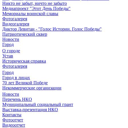
Никто не забыт, ничто не забыто
Медиапроект "Этот День Победы"
Мемориалы воинской славы
Фотогалерея
Видеогалерея
Диктор Левитан - "Голос Истории. Голос Победы"
Патриотический сквер
Новости
Город
О городе
Устав
Историческая справка
Фотогалерея
Город
Город в лицах
70 лет Великой Победе
Некоммерческие организации
Новости
Перечень НКО
Муниципальный социальный грант
Выставка-презентация НКО
Контакты
Фотоотчет
Видеоотчет