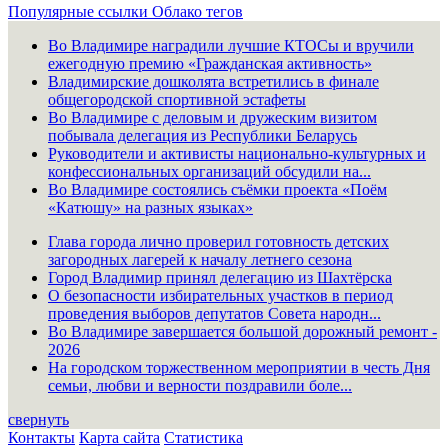
Популярные ссылки
Облако тегов
Во Владимире наградили лучшие КТОСы и вручили
ежегодную премию «Гражданская активность»
Владимирские дошколята встретились в финале
общегородской спортивной эстафеты
Во Владимире с деловым и дружеским визитом
побывала делегация из Республики Беларусь
Руководители и активисты национально-культурных и
конфессиональных организаций обсудили на...
Во Владимире состоялись съёмки проекта «Поём
«Катюшу» на разных языках»
Глава города лично проверил готовность детских
загородных лагерей к началу летнего сезона
Город Владимир принял делегацию из Шахтёрска
О безопасности избирательных участков в период
проведения выборов депутатов Совета народн...
Во Владимире завершается большой дорожный ремонт -
2026
На городском торжественном мероприятии в честь Дня
семьи, любви и верности поздравили боле...
свернуть
Контакты
Карта сайта
Статистика