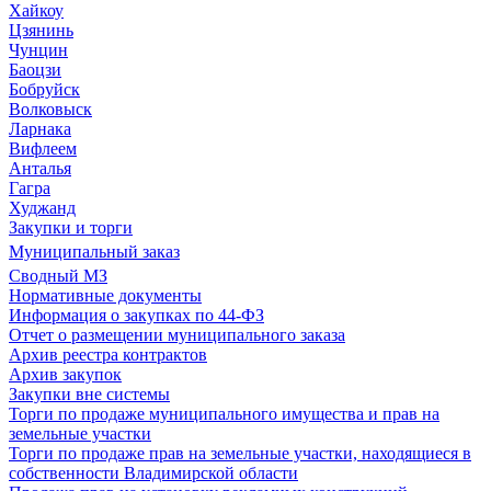
Хайкоу
Цзянинь
Чунцин
Баоцзи
Бобруйск
Волковыск
Ларнака
Вифлеем
Анталья
Гагра
Худжанд
Закупки и торги
Муниципальный заказ
Сводный МЗ
Нормативные документы
Информация о закупках по 44-ФЗ
Отчет о размещении муниципального заказа
Архив реестра контрактов
Архив закупок
Закупки вне системы
Торги по продаже муниципального имущества и прав на
земельные участки
Торги по продаже прав на земельные участки, находящиеся в
собственности Владимирской области