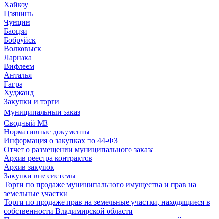
Хайкоу
Цзянинь
Чунцин
Баоцзи
Бобруйск
Волковыск
Ларнака
Вифлеем
Анталья
Гагра
Худжанд
Закупки и торги
Муниципальный заказ
Сводный МЗ
Нормативные документы
Информация о закупках по 44-ФЗ
Отчет о размещении муниципального заказа
Архив реестра контрактов
Архив закупок
Закупки вне системы
Торги по продаже муниципального имущества и прав на
земельные участки
Торги по продаже прав на земельные участки, находящиеся в
собственности Владимирской области