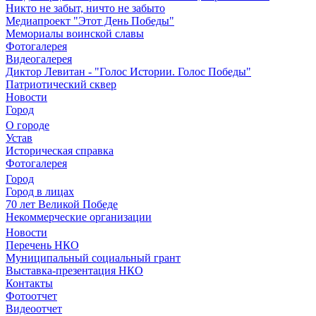
Никто не забыт, ничто не забыто
Медиапроект "Этот День Победы"
Мемориалы воинской славы
Фотогалерея
Видеогалерея
Диктор Левитан - "Голос Истории. Голос Победы"
Патриотический сквер
Новости
Город
О городе
Устав
Историческая справка
Фотогалерея
Город
Город в лицах
70 лет Великой Победе
Некоммерческие организации
Новости
Перечень НКО
Муниципальный социальный грант
Выставка-презентация НКО
Контакты
Фотоотчет
Видеоотчет