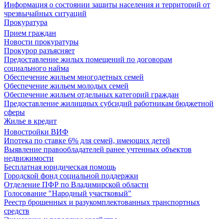
Информация о состоянии защиты населения и территорий от
чрезвычайных ситуаций
Прокуратура
Прием граждан
Новости прокуратуры
Прокурор разъясняет
Предоставление жилых помещений по договорам
социального найма
Обеспечение жильем многодетных семей
Обеспечение жильем молодых семей
Обеспечение жильем отдельных категорий граждан
Предоставление жилищных субсидий работникам бюджетной
сферы
Жилье в кредит
Новостройки ВИФ
Ипотека по ставке 6% для семей, имеющих детей
Выявление правообладателей ранее учтенных объектов
недвижимости
Бесплатная юридическая помощь
Городской фонд социальной поддержки
Отделение ПФР по Владимирской области
Голосование "Народный участковый"
Реестр брошенных и разукомплектованных транспортных
средств