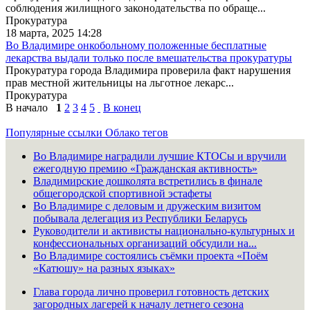
соблюдения жилищного законодательства по обраще...
Прокуратура
18 марта, 2025 14:28
Во Владимире онкобольному положенные бесплатные
лекарства выдали только после вмешательства прокуратуры
Прокуратура города Владимира проверила факт нарушения
прав местной жительницы на льготное лекарс...
Прокуратура
В начало
1
2
3
4
5
В конец
Популярные ссылки
Облако тегов
Во Владимире наградили лучшие КТОСы и вручили
ежегодную премию «Гражданская активность»
Владимирские дошколята встретились в финале
общегородской спортивной эстафеты
Во Владимире с деловым и дружеским визитом
побывала делегация из Республики Беларусь
Руководители и активисты национально-культурных и
конфессиональных организаций обсудили на...
Во Владимире состоялись съёмки проекта «Поём
«Катюшу» на разных языках»
Глава города лично проверил готовность детских
загородных лагерей к началу летнего сезона