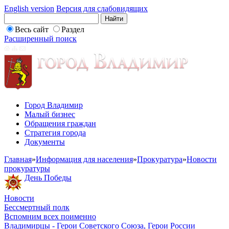
English version
Версия для слабовидящих
Весь сайт
Раздел
Расширенный поиск
Город Владимир
Малый бизнес
Обращения граждан
Стратегия города
Документы
Главная
»
Информация для населения
»
Прокуратура
»
Новости
прокуратуры
День Победы
Новости
Бессмертный полк
Вспомним всех поименно
Владимирцы - Герои Советского Союза, Герои России