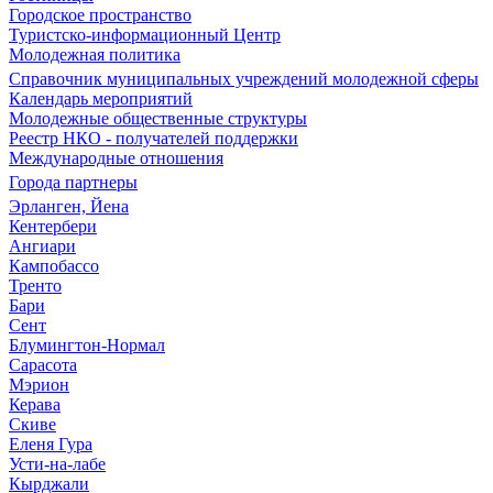
Городское пространство
Туристско-информационный Центр
Молодежная политика
Справочник муниципальных учреждений молодежной сферы
Календарь мероприятий
Молодежные общественные структуры
Реестр НКО - получателей поддержки
Международные отношения
Города партнеры
Эрланген, Йена
Кентербери
Ангиари
Кампобассо
Тренто
Бари
Сент
Блумингтон-Нормал
Сарасота
Мэрион
Керава
Скиве
Еленя Гура
Усти-на-лабе
Кырджали