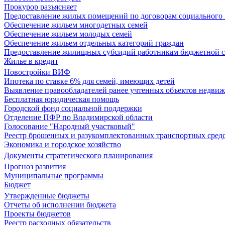
Прокурор разъясняет
Предоставление жилых помещений по договорам социального
Обеспечение жильем многодетных семей
Обеспечение жильем молодых семей
Обеспечение жильем отдельных категорий граждан
Предоставление жилищных субсидий работникам бюджетной 
Жилье в кредит
Новостройки ВИФ
Ипотека по ставке 6% для семей, имеющих детей
Выявление правообладателей ранее учтенных объектов недви
Бесплатная юридическая помощь
Городской фонд социальной поддержки
Отделение ПФР по Владимирской области
Голосование "Народный участковый"
Реестр брошенных и разукомплектованных транспортных сред
Экономика и городское хозяйство
Документы стратегического планирования
Прогноз развития
Муниципальные программы
Бюджет
Утвержденные бюджеты
Отчеты об исполнении бюджета
Проекты бюджетов
Реестр расходных обязательств