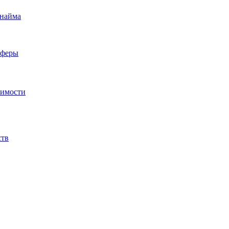
 найма
сферы
жимости
ств