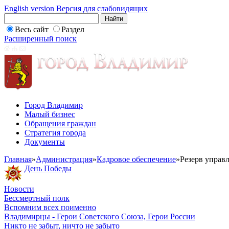
English version
Версия для слабовидящих
Весь сайт
Раздел
Расширенный поиск
Город Владимир
Малый бизнес
Обращения граждан
Стратегия города
Документы
Главная
»
Администрация
»
Кадровое обеспечение
»
Резерв управ
День Победы
Новости
Бессмертный полк
Вспомним всех поименно
Владимирцы - Герои Советского Союза, Герои России
Никто не забыт, ничто не забыто