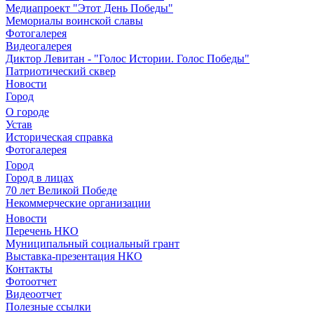
Медиапроект "Этот День Победы"
Мемориалы воинской славы
Фотогалерея
Видеогалерея
Диктор Левитан - "Голос Истории. Голос Победы"
Патриотический сквер
Новости
Город
О городе
Устав
Историческая справка
Фотогалерея
Город
Город в лицах
70 лет Великой Победе
Некоммерческие организации
Новости
Перечень НКО
Муниципальный социальный грант
Выставка-презентация НКО
Контакты
Фотоотчет
Видеоотчет
Полезные ссылки