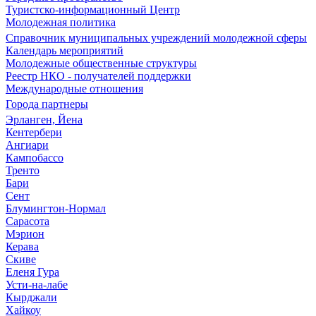
Туристско-информационный Центр
Молодежная политика
Справочник муниципальных учреждений молодежной сферы
Календарь мероприятий
Молодежные общественные структуры
Реестр НКО - получателей поддержки
Международные отношения
Города партнеры
Эрланген, Йена
Кентербери
Ангиари
Кампобассо
Тренто
Бари
Сент
Блумингтон-Нормал
Сарасота
Мэрион
Керава
Скиве
Еленя Гура
Усти-на-лабе
Кырджали
Хайкоу