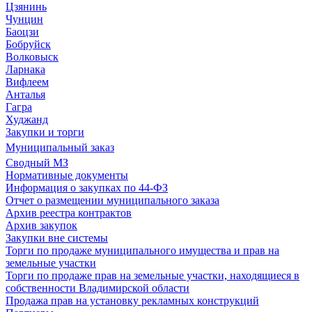
Цзянинь
Чунцин
Баоцзи
Бобруйск
Волковыск
Ларнака
Вифлеем
Анталья
Гагра
Худжанд
Закупки и торги
Муниципальный заказ
Сводный МЗ
Нормативные документы
Информация о закупках по 44-ФЗ
Отчет о размещении муниципального заказа
Архив реестра контрактов
Архив закупок
Закупки вне системы
Торги по продаже муниципального имущества и прав на
земельные участки
Торги по продаже прав на земельные участки, находящиеся в
собственности Владимирской области
Продажа прав на установку рекламных конструкций