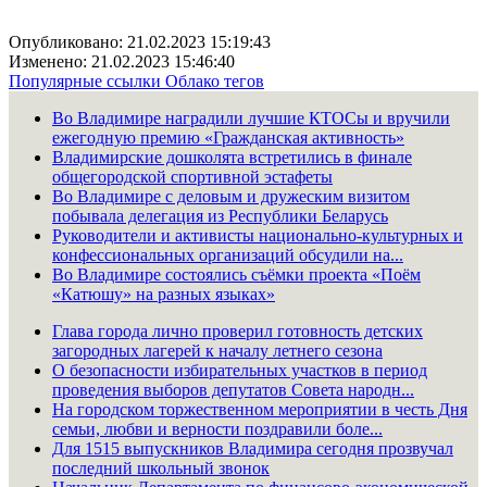
Опубликовано: 21.02.2023 15:19:43
Изменено: 21.02.2023 15:46:40
Популярные ссылки
Облако тегов
Во Владимире наградили лучшие КТОСы и вручили
ежегодную премию «Гражданская активность»
Владимирские дошколята встретились в финале
общегородской спортивной эстафеты
Во Владимире с деловым и дружеским визитом
побывала делегация из Республики Беларусь
Руководители и активисты национально-культурных и
конфессиональных организаций обсудили на...
Во Владимире состоялись съёмки проекта «Поём
«Катюшу» на разных языках»
Глава города лично проверил готовность детских
загородных лагерей к началу летнего сезона
О безопасности избирательных участков в период
проведения выборов депутатов Совета народн...
На городском торжественном мероприятии в честь Дня
семьи, любви и верности поздравили боле...
Для 1515 выпускников Владимира сегодня прозвучал
последний школьный звонок