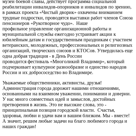
музеи боевой славы, действует программа социальной
реабилитации инвалидов-опорников и инвалидов по зрению,
в рамках проекта «Чистый дворик» охвачены вниманием
трудные подростки, проводятся выставки работ членов Союза
пенсионеров «Рукотворное чудо». Наше
профильное управление организационной работы и
муниципальной службы ежегодно устраивает акции к
юбилейным датам и государственным праздникам с участием
ветеранских, молодежных, профессиональных и религиозных
организаций, творческих союзов и КТОСов. Утвердилась еще
одна добрая традиция - в День России
проводится фестиваль «Многоликий Владимир», который
подчеркивает культурное разнообразие и единство народов
России и их добрососедство во Владимире.
Уважаемые общественники, активисты, друзья!
Администрация города дорожит нашими отношениями,
основанными на взаимном уважении, понимании и доверии.
У нас много совместных идей и замыслов, достойных
претворения в жизнь. Это не высокие слова, это -
принципиальная позиция городской власти. Счастья,
здоровья, любви и удачи вам и вашим близким. Мы - вместе!
А значит, решим любые задачи на благо любимого города и
наших граждан!