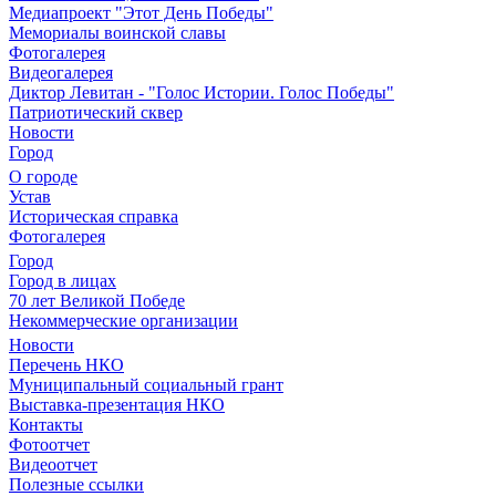
Медиапроект "Этот День Победы"
Мемориалы воинской славы
Фотогалерея
Видеогалерея
Диктор Левитан - "Голос Истории. Голос Победы"
Патриотический сквер
Новости
Город
О городе
Устав
Историческая справка
Фотогалерея
Город
Город в лицах
70 лет Великой Победе
Некоммерческие организации
Новости
Перечень НКО
Муниципальный социальный грант
Выставка-презентация НКО
Контакты
Фотоотчет
Видеоотчет
Полезные ссылки