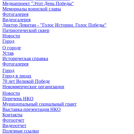
Медиапроект "Этот День Победы"
Мемориалы воинской славы
Фотогалерея
Видеогалерея
Диктор Левитан - "Голос Истории. Голос Победы"
Патриотический сквер
Новости
Город
О городе
Устав
Историческая справка
Фотогалерея
Город
Город в лицах
70 лет Великой Победе
Некоммерческие организации
Новости
Перечень НКО
Муниципальный социальный грант
Выставка-презентация НКО
Контакты
Фотоотчет
Видеоотчет
Полезные ссылки