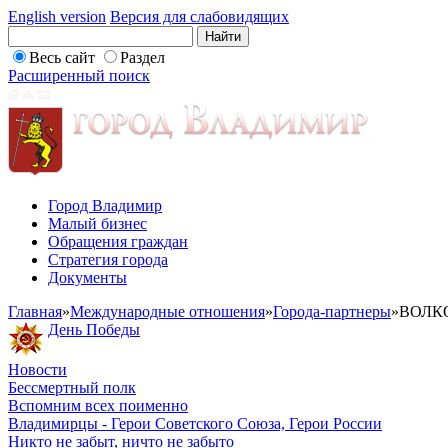
English version
Версия для слабовидящих
Весь сайт
Раздел
Расширенный поиск
Город Владимир
Малый бизнес
Обращения граждан
Стратегия города
Документы
Главная
»
Международные отношения
»
Города-партнеры
»
ВОЛК
День Победы
Новости
Бессмертный полк
Вспомним всех поименно
Владимирцы - Герои Советского Союза, Герои России
Никто не забыт, ничто не забыто