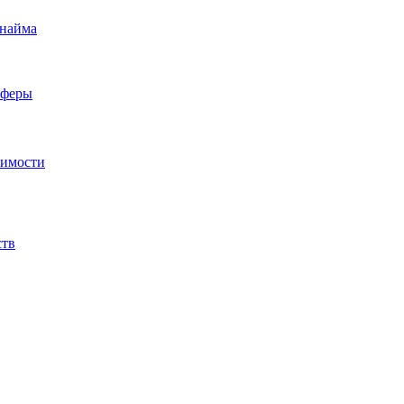
 найма
сферы
жимости
ств