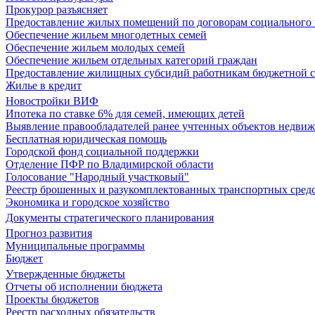
Прокурор разъясняет
Предоставление жилых помещений по договорам социального
Обеспечение жильем многодетных семей
Обеспечение жильем молодых семей
Обеспечение жильем отдельных категорий граждан
Предоставление жилищных субсидий работникам бюджетной 
Жилье в кредит
Новостройки ВИФ
Ипотека по ставке 6% для семей, имеющих детей
Выявление правообладателей ранее учтенных объектов недви
Бесплатная юридическая помощь
Городской фонд социальной поддержки
Отделение ПФР по Владимирской области
Голосование "Народный участковый"
Реестр брошенных и разукомплектованных транспортных сред
Экономика и городское хозяйство
Документы стратегического планирования
Прогноз развития
Муниципальные программы
Бюджет
Утвержденные бюджеты
Отчеты об исполнении бюджета
Проекты бюджетов
Реестр расходных обязательств