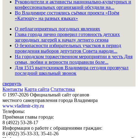
Руководители и активисты национально-культурных и
конфессиональных организаций обсудили на...
Во Владимире состоялись съёмки проекта «Поём
«Катюшу» на разных языках»
О неблагоприятных погодных явлениях
Глава города лично проверил готовность детских
загородных лагерей к началу летнего сезона
О безопасности избирательных участков в период
проведения выборов депутатов Совета народн...
На городском торжественном мероприятии в честь Дня
семьи, любви и верности поздравили боле...
Для 1515 выпускников Владимира сегодня прозвучал
последний школьный звонок
свернуть
Контакты
Карта сайта
Статистика
© 1997-2026 Официальный сайт органов
местного самоуправления города Владимира
www.vladimir-city.ru
Телефоны:
Приёмная главы города:
8 (4922) 53-28-17
Информация о работе с обращениями граждан:
8 (4922) 35-33-33, 35-41-26