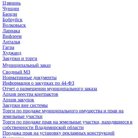
Цзянинь
Чунцин
Баоцзи
Бобруйск
Волковыск
Ларнака
Вифлеем
Анталья
Гагра
Худжанд
Закупки и торги
Муниципальный заказ
Сводный МЗ
Нормативные документы
Информация о закупках по 44-ФЗ
Отчет о размещении муниципального заказа
Архив реестра контрактов
Архив закупок
Закупки вне системы
Торги по продаже муниципального имущества и прав на
земельные участки
Торги по продаже прав на земельные участки, находящиеся в
собственности Владимирской области
Продажа прав на установку рекламных конструкций