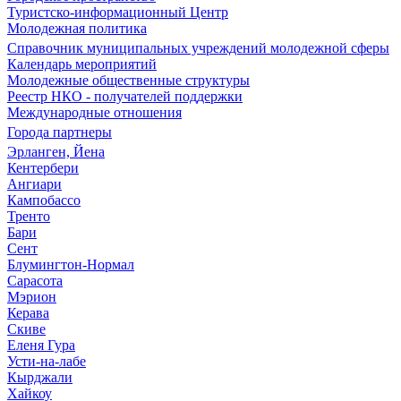
Туристско-информационный Центр
Молодежная политика
Справочник муниципальных учреждений молодежной сферы
Календарь мероприятий
Молодежные общественные структуры
Реестр НКО - получателей поддержки
Международные отношения
Города партнеры
Эрланген, Йена
Кентербери
Ангиари
Кампобассо
Тренто
Бари
Сент
Блумингтон-Нормал
Сарасота
Мэрион
Керава
Скиве
Еленя Гура
Усти-на-лабе
Кырджали
Хайкоу