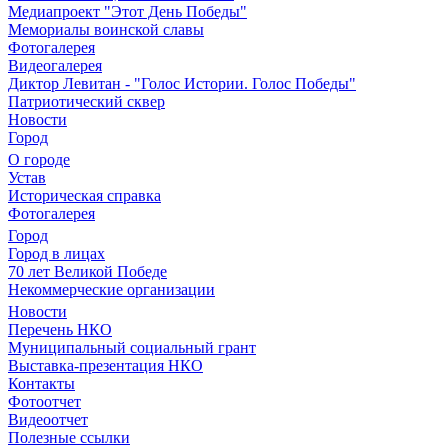
Медиапроект "Этот День Победы"
Мемориалы воинской славы
Фотогалерея
Видеогалерея
Диктор Левитан - "Голос Истории. Голос Победы"
Патриотический сквер
Новости
Город
О городе
Устав
Историческая справка
Фотогалерея
Город
Город в лицах
70 лет Великой Победе
Некоммерческие организации
Новости
Перечень НКО
Муниципальный социальный грант
Выставка-презентация НКО
Контакты
Фотоотчет
Видеоотчет
Полезные ссылки