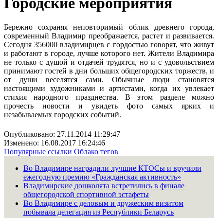
Городские мероприятия
Бережно сохраняя неповторимый облик древнего города,
современный Владимир преображается, растет и развивается.
Сегодня 356000 владимирцев с гордостью говорят, что живут
и работают в городе, лучше которого нет. Жители Владимира
не только с душой и отдачей трудятся, но и с удовольствием
принимают гостей в дни больших общегородских торжеств, и
от души веселятся сами. Обычные люди становятся
настоящими художниками и артистами, когда их увлекает
стихия народного празднества. В этом разделе можно
прочесть новости и увидеть фото самых ярких и
незабываемых городских событий.
Опубликовано: 27.11.2014 11:29:47
Изменено: 16.08.2017 16:24:46
Популярные ссылки
Облако тегов
Во Владимире наградили лучшие КТОСы и вручили
ежегодную премию «Гражданская активность»
Владимирские дошколята встретились в финале
общегородской спортивной эстафеты
Во Владимире с деловым и дружеским визитом
побывала делегация из Республики Беларусь