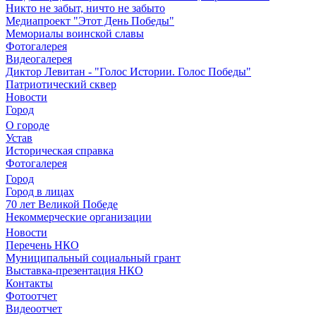
Никто не забыт, ничто не забыто
Медиапроект "Этот День Победы"
Мемориалы воинской славы
Фотогалерея
Видеогалерея
Диктор Левитан - "Голос Истории. Голос Победы"
Патриотический сквер
Новости
Город
О городе
Устав
Историческая справка
Фотогалерея
Город
Город в лицах
70 лет Великой Победе
Некоммерческие организации
Новости
Перечень НКО
Муниципальный социальный грант
Выставка-презентация НКО
Контакты
Фотоотчет
Видеоотчет