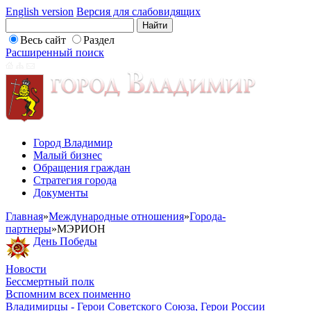
English version
Версия для слабовидящих
Весь сайт
Раздел
Расширенный поиск
Город Владимир
Малый бизнес
Обращения граждан
Стратегия города
Документы
Главная
»
Международные отношения
»
Города-
партнеры
»
МЭРИОН
День Победы
Новости
Бессмертный полк
Вспомним всех поименно
Владимирцы - Герои Советского Союза, Герои России