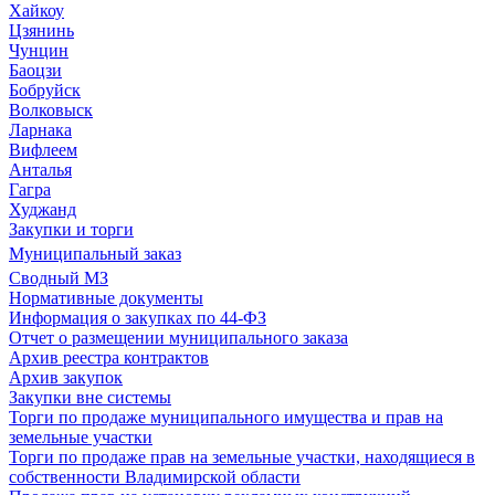
Хайкоу
Цзянинь
Чунцин
Баоцзи
Бобруйск
Волковыск
Ларнака
Вифлеем
Анталья
Гагра
Худжанд
Закупки и торги
Муниципальный заказ
Сводный МЗ
Нормативные документы
Информация о закупках по 44-ФЗ
Отчет о размещении муниципального заказа
Архив реестра контрактов
Архив закупок
Закупки вне системы
Торги по продаже муниципального имущества и прав на
земельные участки
Торги по продаже прав на земельные участки, находящиеся в
собственности Владимирской области