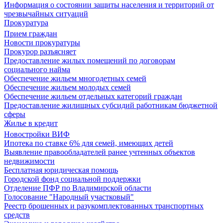
Информация о состоянии защиты населения и территорий от
чрезвычайных ситуаций
Прокуратура
Прием граждан
Новости прокуратуры
Прокурор разъясняет
Предоставление жилых помещений по договорам
социального найма
Обеспечение жильем многодетных семей
Обеспечение жильем молодых семей
Обеспечение жильем отдельных категорий граждан
Предоставление жилищных субсидий работникам бюджетной
сферы
Жилье в кредит
Новостройки ВИФ
Ипотека по ставке 6% для семей, имеющих детей
Выявление правообладателей ранее учтенных объектов
недвижимости
Бесплатная юридическая помощь
Городской фонд социальной поддержки
Отделение ПФР по Владимирской области
Голосование "Народный участковый"
Реестр брошенных и разукомплектованных транспортных
средств