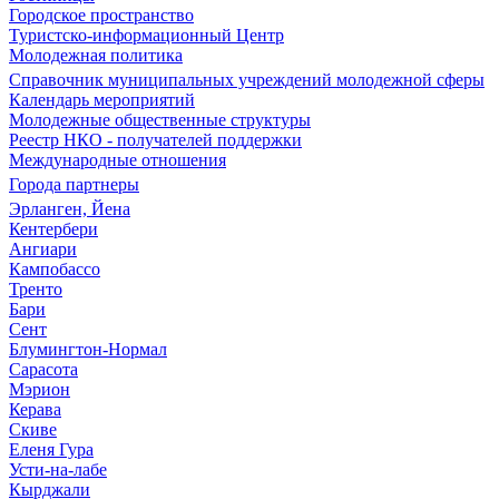
Городское пространство
Туристско-информационный Центр
Молодежная политика
Справочник муниципальных учреждений молодежной сферы
Календарь мероприятий
Молодежные общественные структуры
Реестр НКО - получателей поддержки
Международные отношения
Города партнеры
Эрланген, Йена
Кентербери
Ангиари
Кампобассо
Тренто
Бари
Сент
Блумингтон-Нормал
Сарасота
Мэрион
Керава
Скиве
Еленя Гура
Усти-на-лабе
Кырджали