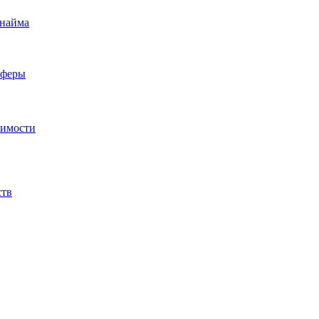
 найма
сферы
жимости
ств