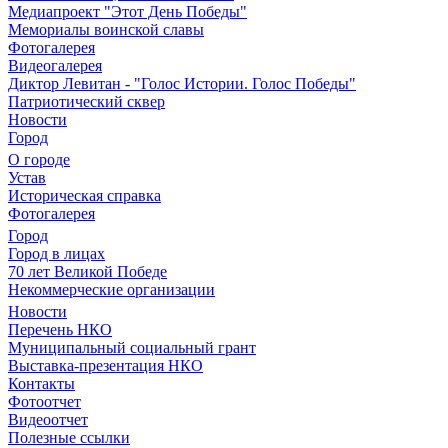
Медиапроект "Этот День Победы"
Мемориалы воинской славы
Фотогалерея
Видеогалерея
Диктор Левитан - "Голос Истории. Голос Победы"
Патриотический сквер
Новости
Город
О городе
Устав
Историческая справка
Фотогалерея
Город
Город в лицах
70 лет Великой Победе
Некоммерческие организации
Новости
Перечень НКО
Муниципальный социальный грант
Выставка-презентация НКО
Контакты
Фотоотчет
Видеоотчет
Полезные ссылки