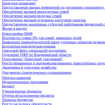
Прокурор разъясняет
Предоставление жилых помещений по договорам социального
Обеспечение жильем многодетных семей
Обеспечение жильем молодых семей
Обеспечение жильем отдельных категорий граждан
Предоставление жилищных субсидий работникам бюджетной 
Жилье в кредит
Новостройки ВИФ
Ипотека по ставке 6% для семей, имеющих детей
Выявление правообладателей ранее учтенных объектов недви
Бесплатная юридическая помощь
Городской фонд социальной поддержки
Отделение ПФР по Владимирской области
Голосование "Народный участковый"
Реестр брошенных и разукомплектованных транспортных сред
Экономика и городское хозяйство
Документы стратегического планирования
Прогноз развития
Муниципальные программы
Бюджет
Утвержденные бюджеты
Отчеты об исполнении бюджета
Проекты бюджетов
Реестр расходных обязательств