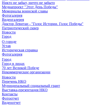
Никто не забыт, ничто не забыто
Медиапроект "Этот День Победы"
Мемориалы воинской славы
Фотогалерея
Видеогалерея
Диктор Левитан - "Голос Истории. Голос Победы"
Патриотический сквер
Новости
Город
О городе
Устав
Историческая справка
Фотогалерея
Город
Город в лицах
70 лет Великой Победе
Некоммерческие организации
Новости
Перечень НКО
Муниципальный социальный грант
Выставка-презентация НКО
Контакты
Фотоотчет
Видеоотчет