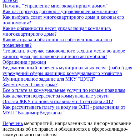
бланки
Памятка "Управление многоквартирным домом"
Как расторгнуть договор с управляющей компанией?
К
ак выбрать совет многоквартирного дома и каковы его
полномочия?
Какие обязанности несет управляющая компанияв
многоквартирного дома
?
Каковы права и обязанности собственника жилого
помещенияв?
Что делать в случае самовольного захвата места во дворе
жилого дома для парковки личного автомобиля
?
Обращения граждан
Ведомственный перечень муниципальных услуг (работ) для
учреждений сферы жилищно-коммунального хозяйства
Муниципальное задание для МКУ "ЦУГД"
Зачем нужен Совет дома?
Все о плате за коммунальные услуги по новым правилам
Как делается перерасчет за коммунальные услуги
Оплата ЖКУ по новым правилам с 1 сентября 2012
Как рассчитывать плату за воду на ОДН - разъяснения от
МУП "ВладимирВодоканал"
Перечень
мероприятий, направленных на информирование
населения об их правах и обязанностях в сфере жилищно-
коммунального хозяйства