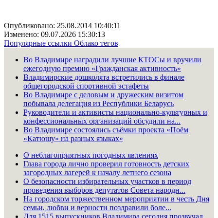
Опубликовано: 25.08.2014 10:40:11
Изменено: 09.07.2026 15:30:13
Популярные ссылки
Облако тегов
Во Владимире наградили лучшие КТОСы и вручили
ежегодную премию «Гражданская активность»
Владимирские дошколята встретились в финале
общегородской спортивной эстафеты
Во Владимире с деловым и дружеским визитом
побывала делегация из Республики Беларусь
Руководители и активисты национально-культурных и
конфессиональных организаций обсудили на...
Во Владимире состоялись съёмки проекта «Поём
«Катюшу» на разных языках»
О неблагоприятных погодных явлениях
Глава города лично проверил готовность детских
загородных лагерей к началу летнего сезона
О безопасности избирательных участков в период
проведения выборов депутатов Совета народн...
На городском торжественном мероприятии в честь Дня
семьи, любви и верности поздравили боле...
Для 1515 выпускников Владимира сегодня прозвучал