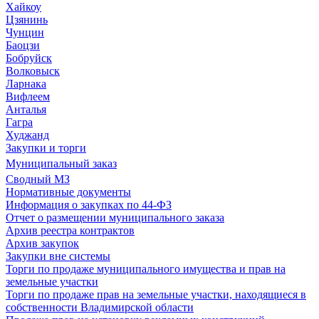
Хайкоу
Цзянинь
Чунцин
Баоцзи
Бобруйск
Волковыск
Ларнака
Вифлеем
Анталья
Гагра
Худжанд
Закупки и торги
Муниципальный заказ
Сводный МЗ
Нормативные документы
Информация о закупках по 44-ФЗ
Отчет о размещении муниципального заказа
Архив реестра контрактов
Архив закупок
Закупки вне системы
Торги по продаже муниципального имущества и прав на
земельные участки
Торги по продаже прав на земельные участки, находящиеся в
собственности Владимирской области