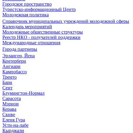
Городское пространство
Туристско-информационный Центр
Молодежная политика
Справочник муниципальных учреждений молодежной сферы
Календарь мероприятий
Молодежные общественные структуры
Реестр НКО - получателей поддержки
Международные отношения
Города партнеры
Эрланген, Йена
Кентербери
Ангиари
Кампобассо
Тренто
Бари
Сент
Блумингтон-Нормал
Сарасота
Мэрион
Керава
Скиве
Еленя Гура
Усти-на-лабе
Кырджали