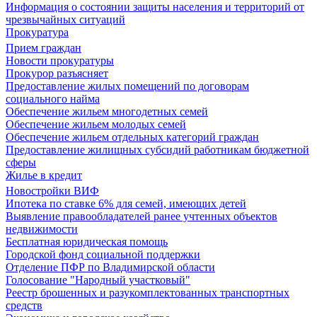
Информация о состоянии защиты населения и территорий от
чрезвычайных ситуаций
Прокуратура
Прием граждан
Новости прокуратуры
Прокурор разъясняет
Предоставление жилых помещений по договорам
социального найма
Обеспечение жильем многодетных семей
Обеспечение жильем молодых семей
Обеспечение жильем отдельных категорий граждан
Предоставление жилищных субсидий работникам бюджетной
сферы
Жилье в кредит
Новостройки ВИФ
Ипотека по ставке 6% для семей, имеющих детей
Выявление правообладателей ранее учтенных объектов
недвижимости
Бесплатная юридическая помощь
Городской фонд социальной поддержки
Отделение ПФР по Владимирской области
Голосование "Народный участковый"
Реестр брошенных и разукомплектованных транспортных
средств