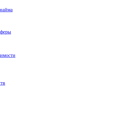
 найма
сферы
жимости
ств