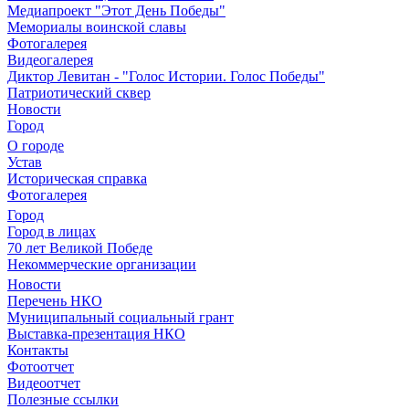
Медиапроект "Этот День Победы"
Мемориалы воинской славы
Фотогалерея
Видеогалерея
Диктор Левитан - "Голос Истории. Голос Победы"
Патриотический сквер
Новости
Город
О городе
Устав
Историческая справка
Фотогалерея
Город
Город в лицах
70 лет Великой Победе
Некоммерческие организации
Новости
Перечень НКО
Муниципальный социальный грант
Выставка-презентация НКО
Контакты
Фотоотчет
Видеоотчет
Полезные ссылки