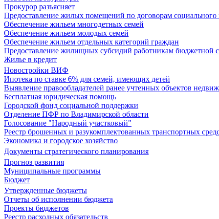
Прокурор разъясняет
Предоставление жилых помещений по договорам социального
Обеспечение жильем многодетных семей
Обеспечение жильем молодых семей
Обеспечение жильем отдельных категорий граждан
Предоставление жилищных субсидий работникам бюджетной 
Жилье в кредит
Новостройки ВИФ
Ипотека по ставке 6% для семей, имеющих детей
Выявление правообладателей ранее учтенных объектов недви
Бесплатная юридическая помощь
Городской фонд социальной поддержки
Отделение ПФР по Владимирской области
Голосование "Народный участковый"
Реестр брошенных и разукомплектованных транспортных сред
Экономика и городское хозяйство
Документы стратегического планирования
Прогноз развития
Муниципальные программы
Бюджет
Утвержденные бюджеты
Отчеты об исполнении бюджета
Проекты бюджетов
Реестр расходных обязательств