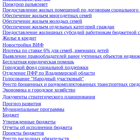
Прокурор разъясняет
Предоставление жилых помещений по договорам социального
Обеспечение жильем многодетных семей
Обеспечение жильем молодых семей
Обеспечение жильем отдельных категорий граждан
Предоставление жилищных субсидий работникам бюджетной 
Жилье в кредит
Новостройки ВИФ
Ипотека по ставке 6% для семей, имеющих детей
Выявление правообладателей ранее учтенных объектов недви
Бесплатная юридическая помощь
Городской фонд социальной поддержки
Отделение ПФР по Владимирской области
Голосование "Народный участковый"
Реестр брошенных и разукомплектованных транспортных сред
Экономика и городское хозяйство
Документы стратегического планирования
Прогноз развития
Муниципальные программы
Бюджет
Утвержденные бюджеты
Отчеты об исполнении бюджета
Проекты бюджетов
Реестр расходных обязательств