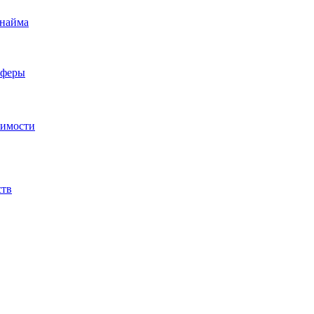
 найма
сферы
жимости
ств