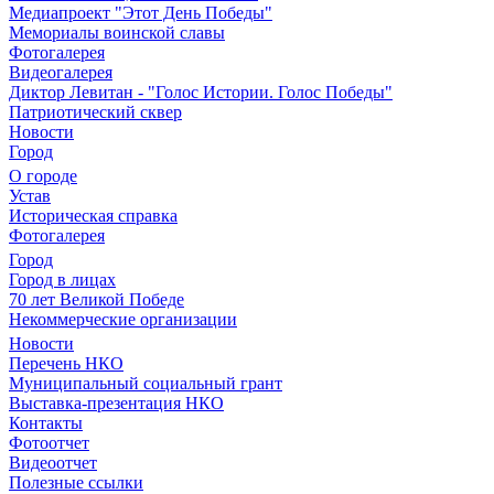
Медиапроект "Этот День Победы"
Мемориалы воинской славы
Фотогалерея
Видеогалерея
Диктор Левитан - "Голос Истории. Голос Победы"
Патриотический сквер
Новости
Город
О городе
Устав
Историческая справка
Фотогалерея
Город
Город в лицах
70 лет Великой Победе
Некоммерческие организации
Новости
Перечень НКО
Муниципальный социальный грант
Выставка-презентация НКО
Контакты
Фотоотчет
Видеоотчет
Полезные ссылки