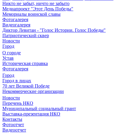
Никто не забыт, ничто не забыто
Медиапроект "Этот День Победы"
Мемориалы воинской славы
Фотогалерея
Видеогалерея
Диктор Левитан - "Голос Истории. Голос Победы"
Патриотический сквер
Новости
Город
О городе
Устав
Историческая справка
Фотогалерея
Город
Город в лицах
70 лет Великой Победе
Некоммерческие организации
Новости
Перечень НКО
Муниципальный социальный грант
Выставка-презентация НКО
Контакты
Фотоотчет
Видеоотчет