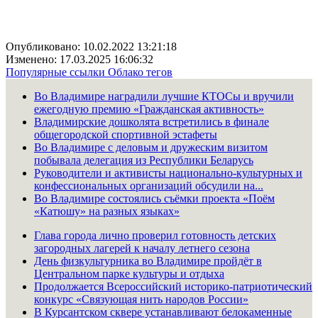
Опубликовано: 10.02.2022 13:21:18
Изменено: 17.03.2025 16:06:32
Популярные ссылки
Облако тегов
Во Владимире наградили лучшие КТОСы и вручили
ежегодную премию «Гражданская активность»
Владимирские дошколята встретились в финале
общегородской спортивной эстафеты
Во Владимире с деловым и дружеским визитом
побывала делегация из Республики Беларусь
Руководители и активисты национально-культурных и
конфессиональных организаций обсудили на...
Во Владимире состоялись съёмки проекта «Поём
«Катюшу» на разных языках»
Глава города лично проверил готовность детских
загородных лагерей к началу летнего сезона
День физкультурника во Владимире пройдёт в
Центральном парке культуры и отдыха
Продолжается Всероссийский историко-патриотический
конкурс «Связующая нить народов России»
В Курсантском сквере устанавливают белокаменные