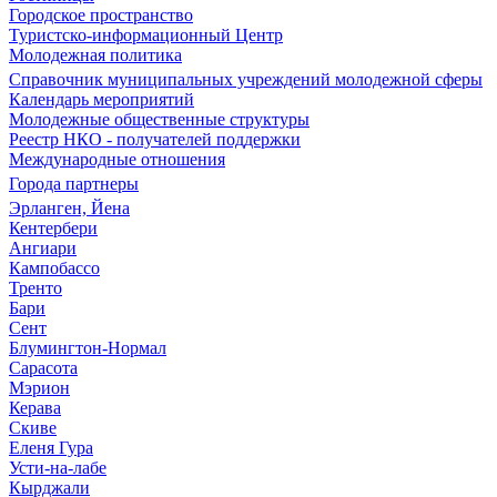
Городское пространство
Туристско-информационный Центр
Молодежная политика
Справочник муниципальных учреждений молодежной сферы
Календарь мероприятий
Молодежные общественные структуры
Реестр НКО - получателей поддержки
Международные отношения
Города партнеры
Эрланген, Йена
Кентербери
Ангиари
Кампобассо
Тренто
Бари
Сент
Блумингтон-Нормал
Сарасота
Мэрион
Керава
Скиве
Еленя Гура
Усти-на-лабе
Кырджали