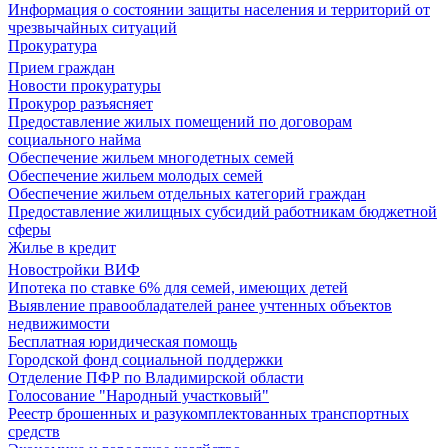
Информация о состоянии защиты населения и территорий от
чрезвычайных ситуаций
Прокуратура
Прием граждан
Новости прокуратуры
Прокурор разъясняет
Предоставление жилых помещений по договорам
социального найма
Обеспечение жильем многодетных семей
Обеспечение жильем молодых семей
Обеспечение жильем отдельных категорий граждан
Предоставление жилищных субсидий работникам бюджетной
сферы
Жилье в кредит
Новостройки ВИФ
Ипотека по ставке 6% для семей, имеющих детей
Выявление правообладателей ранее учтенных объектов
недвижимости
Бесплатная юридическая помощь
Городской фонд социальной поддержки
Отделение ПФР по Владимирской области
Голосование "Народный участковый"
Реестр брошенных и разукомплектованных транспортных
средств