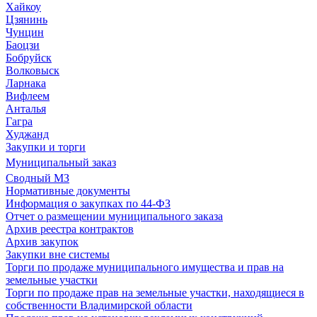
Хайкоу
Цзянинь
Чунцин
Баоцзи
Бобруйск
Волковыск
Ларнака
Вифлеем
Анталья
Гагра
Худжанд
Закупки и торги
Муниципальный заказ
Сводный МЗ
Нормативные документы
Информация о закупках по 44-ФЗ
Отчет о размещении муниципального заказа
Архив реестра контрактов
Архив закупок
Закупки вне системы
Торги по продаже муниципального имущества и прав на
земельные участки
Торги по продаже прав на земельные участки, находящиеся в
собственности Владимирской области