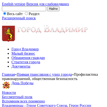
English version
Версия для слабовидящих
Весь сайт
Раздел
Расширенный поиск
Город Владимир
Малый бизнес
Обращения граждан
Стратегия города
Документы
Главная
»
Прямая трансляция с улиц города
»
Профилактика
правонарушений, общественная безопасность
День Победы
Новости
Бессмертный полк
Вспомним всех поименно
Владимирцы - Герои Советского Союза, Герои России