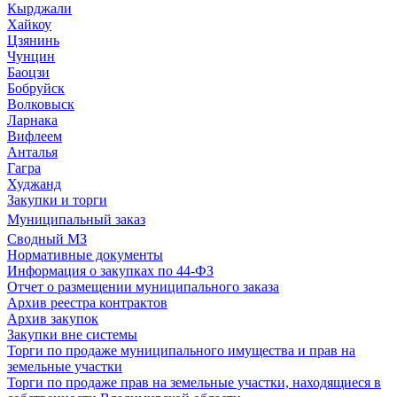
Кырджали
Хайкоу
Цзянинь
Чунцин
Баоцзи
Бобруйск
Волковыск
Ларнака
Вифлеем
Анталья
Гагра
Худжанд
Закупки и торги
Муниципальный заказ
Сводный МЗ
Нормативные документы
Информация о закупках по 44-ФЗ
Отчет о размещении муниципального заказа
Архив реестра контрактов
Архив закупок
Закупки вне системы
Торги по продаже муниципального имущества и прав на
земельные участки
Торги по продаже прав на земельные участки, находящиеся в