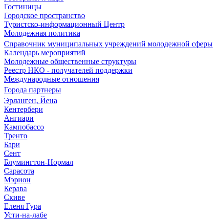
Гостиницы
Городское пространство
Туристско-информационный Центр
Молодежная политика
Справочник муниципальных учреждений молодежной сферы
Календарь мероприятий
Молодежные общественные структуры
Реестр НКО - получателей поддержки
Международные отношения
Города партнеры
Эрланген, Йена
Кентербери
Ангиари
Кампобассо
Тренто
Бари
Сент
Блумингтон-Нормал
Сарасота
Мэрион
Керава
Скиве
Еленя Гура
Усти-на-лабе