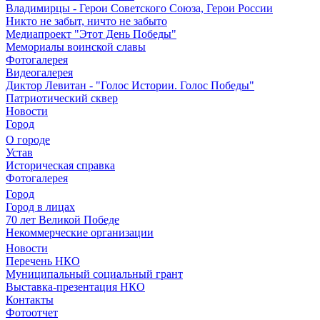
Владимирцы - Герои Советского Союза, Герои России
Никто не забыт, ничто не забыто
Медиапроект "Этот День Победы"
Мемориалы воинской славы
Фотогалерея
Видеогалерея
Диктор Левитан - "Голос Истории. Голос Победы"
Патриотический сквер
Новости
Город
О городе
Устав
Историческая справка
Фотогалерея
Город
Город в лицах
70 лет Великой Победе
Некоммерческие организации
Новости
Перечень НКО
Муниципальный социальный грант
Выставка-презентация НКО
Контакты
Фотоотчет