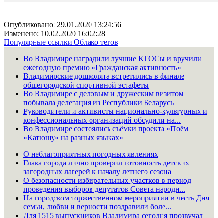
Опубликовано: 29.01.2020 13:24:56
Изменено: 10.02.2020 16:02:28
Популярные ссылки
Облако тегов
Во Владимире наградили лучшие КТОСы и вручили
ежегодную премию «Гражданская активность»
Владимирские дошколята встретились в финале
общегородской спортивной эстафеты
Во Владимире с деловым и дружеским визитом
побывала делегация из Республики Беларусь
Руководители и активисты национально-культурных и
конфессиональных организаций обсудили на...
Во Владимире состоялись съёмки проекта «Поём
«Катюшу» на разных языках»
О неблагоприятных погодных явлениях
Глава города лично проверил готовность детских
загородных лагерей к началу летнего сезона
О безопасности избирательных участков в период
проведения выборов депутатов Совета народн...
На городском торжественном мероприятии в честь Дня
семьи, любви и верности поздравили боле...
Для 1515 выпускников Владимира сегодня прозвучал