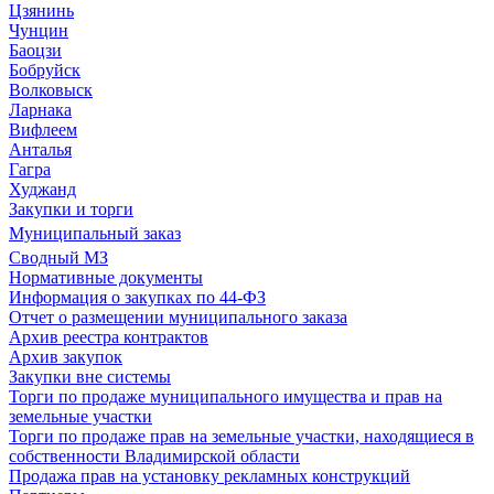
Цзянинь
Чунцин
Баоцзи
Бобруйск
Волковыск
Ларнака
Вифлеем
Анталья
Гагра
Худжанд
Закупки и торги
Муниципальный заказ
Сводный МЗ
Нормативные документы
Информация о закупках по 44-ФЗ
Отчет о размещении муниципального заказа
Архив реестра контрактов
Архив закупок
Закупки вне системы
Торги по продаже муниципального имущества и прав на
земельные участки
Торги по продаже прав на земельные участки, находящиеся в
собственности Владимирской области
Продажа прав на установку рекламных конструкций