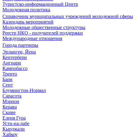
Туристско-информационный Центр
Молодежная политика
Справочник муниципальных учреждений молодежной сферы
Календарь мероприятий
Молодежные общественные структуры
Реестр НКО - получателей поддержки
Международные отношения
Города партнеры
Эрланген, Йена
Кентербери
Ангиари
Кампобассо
Тренто
Бари
Сент
Блумингтон-Нормал
Сарасота
Мэрион
Керава
Скиве
Еленя Гура
Усти-на-лабе
Кырджали
Хайкоу