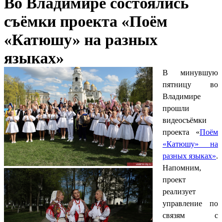
Во Владимире состоялись
съёмки проекта «Поём
«Катюшу» на разных
языках»
В минувшую
пятницу во
Владимире
прошли
видеосъёмки
проекта «
Поём
«Катюшу» на
разных языках»
.
Напомним,
проект
реализует
управление по
связям с