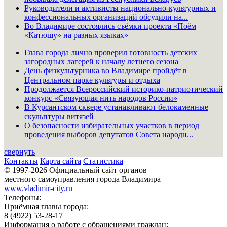
Руководители и активисты национально-культурных и
конфессиональных организаций обсудили на...
Во Владимире состоялись съёмки проекта «Поём
«Катюшу» на разных языках»
Глава города лично проверил готовность детских
загородных лагерей к началу летнего сезона
День физкультурника во Владимире пройдёт в
Центральном парке культуры и отдыха
Продолжается Всероссийский историко-патриотический
конкурс «Связующая нить народов России»
В Курсантском сквере устанавливают белокаменные
скульптуры витязей
О безопасности избирательных участков в период
проведения выборов депутатов Совета народн...
свернуть
Контакты
Карта сайта
Статистика
© 1997-2026 Официальный сайт органов
местного самоуправления города Владимира
www.vladimir-city.ru
Телефоны:
Приёмная главы города:
8 (4922) 53-28-17
Информация о работе с обращениями граждан: