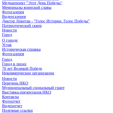
Медиапроект "Этот День Победы"
Мемориалы воинской славы
Фотогалерея
Видеогалерея
Диктор Левитан - "Голос Истории. Голос Победы"
Патриотический сквер
Новости
Город
О городе
Устав
Историческая справка
Фотогалерея
Город
Город в лицах
70 лет Великой Победе
Некоммерческие организации
Новости
Перечень НКО
Муниципальный социальный грант
Выставка-презентация НКО
Контакты
Фотоотчет
Видеоотчет
Полезные ссылки