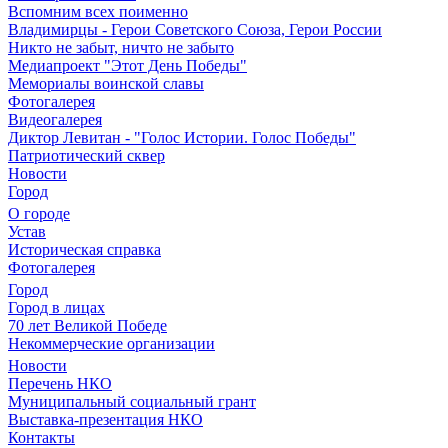
Вспомним всех поименно
Владимирцы - Герои Советского Союза, Герои России
Никто не забыт, ничто не забыто
Медиапроект "Этот День Победы"
Мемориалы воинской славы
Фотогалерея
Видеогалерея
Диктор Левитан - "Голос Истории. Голос Победы"
Патриотический сквер
Новости
Город
О городе
Устав
Историческая справка
Фотогалерея
Город
Город в лицах
70 лет Великой Победе
Некоммерческие организации
Новости
Перечень НКО
Муниципальный социальный грант
Выставка-презентация НКО
Контакты