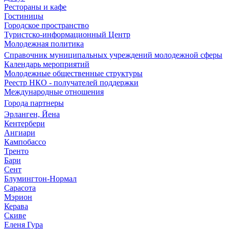
Рестораны и кафе
Гостиницы
Городское пространство
Туристско-информационный Центр
Молодежная политика
Справочник муниципальных учреждений молодежной сферы
Календарь мероприятий
Молодежные общественные структуры
Реестр НКО - получателей поддержки
Международные отношения
Города партнеры
Эрланген, Йена
Кентербери
Ангиари
Кампобассо
Тренто
Бари
Сент
Блумингтон-Нормал
Сарасота
Мэрион
Керава
Скиве
Еленя Гура