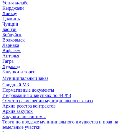
Усти-на-лабе
Кырджали
Хайкоу
Цзянинь
Чунцин
Баоцзи
Бобруйск
Волковыск
Ларнака
Вифлеем
Анталья
Гагра
Худжанд
Закупки и торги
Муниципальный заказ
Сводный МЗ
Нормативные документы
Информация о закупках по 44-ФЗ
Отчет о размещении муниципального заказа
Архив реестра контрактов
Архив закупок
Закупки вне системы
Торги по продаже муниципального имущества и прав на
земельные участки