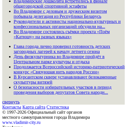
Владимирские дошколята встретились в финале
общегородской спортивной эстафеты
Во Владимире с деловым и дружеским визитом
побывала делегация из Республики Беларусь
Руководители и активисты национально-культурных и
конфессиональных организаций обсудили на...
Во Владимире состоялись съёмки проекта «Поём
«Катюшу» на разных языках»
Глава города лично проверил готовность детских
загородных лагерей к началу летнего сезона
День физкультурника во Владимире пройдёт в
Центральном парке культуры и отдыха
Продолжается Всероссийский историко-патриотический
конкурс «Связующая нить народов России»
В Курсантском сквере устанавливают белокаменные
скульптуры витязей
О безопасности избирательных участков в период
проведения выборов депутатов Совета народн...
свернуть
Контакты
Карта сайта
Статистика
© 1997-2026 Официальный сайт органов
местного самоуправления города Владимира
www.vladimir-city.ru