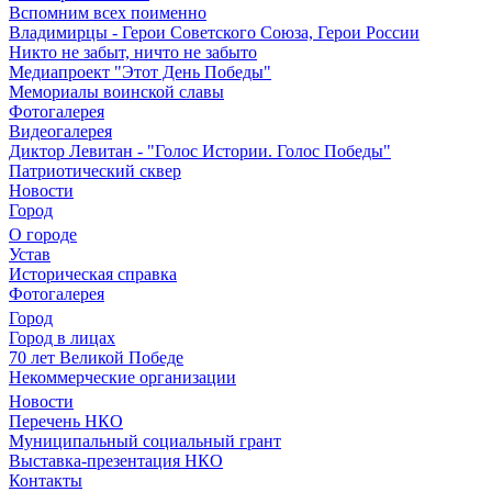
Вспомним всех поименно
Владимирцы - Герои Советского Союза, Герои России
Никто не забыт, ничто не забыто
Медиапроект "Этот День Победы"
Мемориалы воинской славы
Фотогалерея
Видеогалерея
Диктор Левитан - "Голос Истории. Голос Победы"
Патриотический сквер
Новости
Город
О городе
Устав
Историческая справка
Фотогалерея
Город
Город в лицах
70 лет Великой Победе
Некоммерческие организации
Новости
Перечень НКО
Муниципальный социальный грант
Выставка-презентация НКО
Контакты