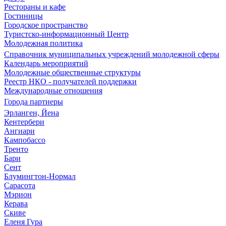
Рестораны и кафе
Гостиницы
Городское пространство
Туристско-информационный Центр
Молодежная политика
Справочник муниципальных учреждений молодежной сферы
Календарь мероприятий
Молодежные общественные структуры
Реестр НКО - получателей поддержки
Международные отношения
Города партнеры
Эрланген, Йена
Кентербери
Ангиари
Кампобассо
Тренто
Бари
Сент
Блумингтон-Нормал
Сарасота
Мэрион
Керава
Скиве
Еленя Гура