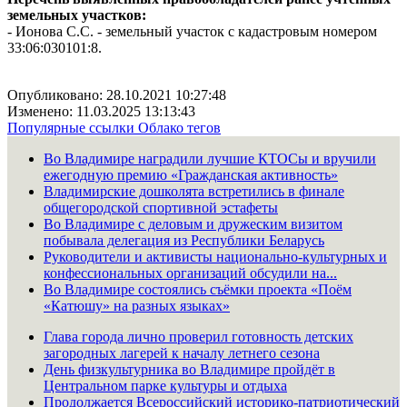
земельных участков:
- Ионова С.С. - земельный участок с кадастровым номером
33:06:030101:8.
Опубликовано: 28.10.2021 10:27:48
Изменено: 11.03.2025 13:13:43
Популярные ссылки
Облако тегов
Во Владимире наградили лучшие КТОСы и вручили
ежегодную премию «Гражданская активность»
Владимирские дошколята встретились в финале
общегородской спортивной эстафеты
Во Владимире с деловым и дружеским визитом
побывала делегация из Республики Беларусь
Руководители и активисты национально-культурных и
конфессиональных организаций обсудили на...
Во Владимире состоялись съёмки проекта «Поём
«Катюшу» на разных языках»
Глава города лично проверил готовность детских
загородных лагерей к началу летнего сезона
День физкультурника во Владимире пройдёт в
Центральном парке культуры и отдыха
Продолжается Всероссийский историко-патриотический