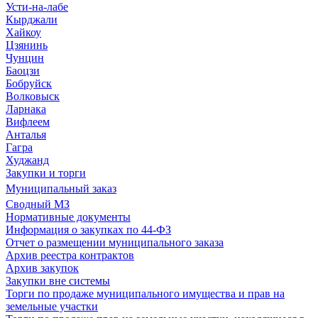
Усти-на-лабе
Кырджали
Хайкоу
Цзянинь
Чунцин
Баоцзи
Бобруйск
Волковыск
Ларнака
Вифлеем
Анталья
Гагра
Худжанд
Закупки и торги
Муниципальный заказ
Сводный МЗ
Нормативные документы
Информация о закупках по 44-ФЗ
Отчет о размещении муниципального заказа
Архив реестра контрактов
Архив закупок
Закупки вне системы
Торги по продаже муниципального имущества и прав на
земельные участки