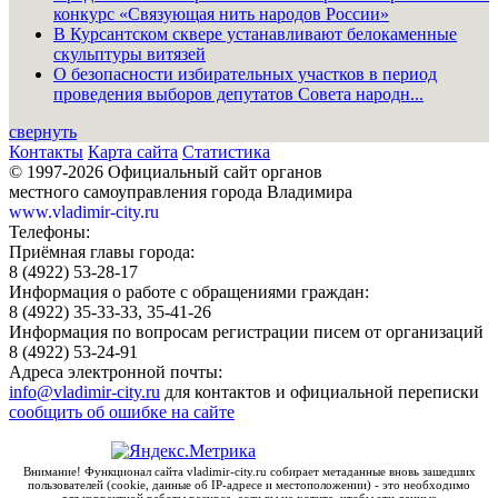
конкурс «Связующая нить народов России»
В Курсантском сквере устанавливают белокаменные
скульптуры витязей
О безопасности избирательных участков в период
проведения выборов депутатов Совета народн...
свернуть
Контакты
Карта сайта
Статистика
© 1997-2026 Официальный сайт органов
местного самоуправления города Владимира
www.vladimir-city.ru
Телефоны:
Приёмная главы города:
8 (4922) 53-28-17
Информация о работе с обращениями граждан:
8 (4922) 35-33-33, 35-41-26
Информация по вопросам регистрации писем от организаций
8 (4922) 53-24-91
Адреса электронной почты:
info@vladimir-city.ru
для контактов и официальной переписки
сообщить об ошибке на сайте
Внимание! Функционал сайта vladimir-city.ru собирает метаданные вновь зашедших
пользователей (cookie, данные об IP-адресе и местоположении) - это необходимо
для корректной работы ресурса, если вы не хотите, чтобы эти данные