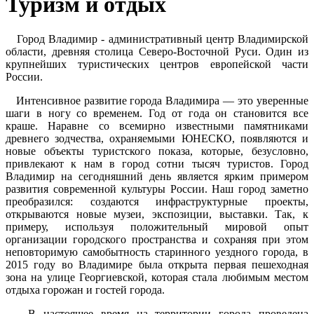
Туризм и отдых
Город Владимир - административный центр Владимирской
области, древняя столица Северо-Восточной Руси. Один из
крупнейших туристических центров европейской части
России.
Интенсивное развитие города Владимира — это уверенные
шаги в ногу со временем. Год от года он становится все
краше. Наравне со всемирно известными памятниками
древнего зодчества, охраняемыми ЮНЕСКО, появляются и
новые объекты туристского показа, которые, безусловно,
привлекают к нам в город сотни тысяч туристов. Город
Владимир на сегодняшний день является ярким примером
развития современной культуры России. Наш город заметно
преобразился: создаются инфраструктурные проекты,
открываются новые музеи, экспозиции, выставки. Так, к
примеру, используя положительный мировой опыт
организации городского пространства и сохраняя при этом
неповторимую самобытность старинного уездного города, в
2015 году во Владимире была открыта первая пешеходная
зона на улице Георгиевской, которая стала любимым местом
отдыха горожан и гостей города.
В настоящее время на территории города проведена