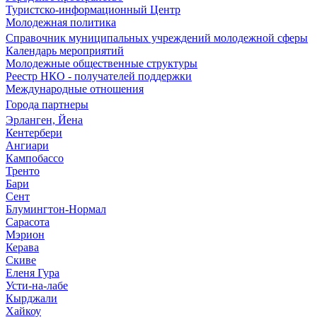
Туристско-информационный Центр
Молодежная политика
Справочник муниципальных учреждений молодежной сферы
Календарь мероприятий
Молодежные общественные структуры
Реестр НКО - получателей поддержки
Международные отношения
Города партнеры
Эрланген, Йена
Кентербери
Ангиари
Кампобассо
Тренто
Бари
Сент
Блумингтон-Нормал
Сарасота
Мэрион
Керава
Скиве
Еленя Гура
Усти-на-лабе
Кырджали
Хайкоу