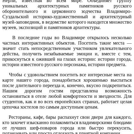
Нерли, известная во всём мире. Объединяет группу
уникальных архитектурных памятников русского
оборонительного и церковного зодчества Владимиро-
Суздальский историко-художественный и архитектурный
музей-заповедник, в ведомстве которого находится множество
музеев, экспозиций и памятников архитектуры.
В последние годы во Владимире открылось несколько
частных интерактивных объектов. Посетить такие места —
значит стать непосредственным участником увлекательного
действа, получить незабываемые эмоции и, вместе с тем,
прикоснуться к ожившей на глазах истории: истории города,
истории известного русского персонажа, истории предмета.
Чтобы с удовольствием посетить все интересные места на
карте нашего города, понадобиться хорошенько выспаться
после длительного переезда и, конечно, вкусно подкрепиться.
Нашим дорогим гостям представлена возможность
остановиться в отеле любой комфортности и звездности. Для
студентов, как и во всех европейских странах, работает целая
цепочка хостелов по самым доступным ценам.
Рестораны, кафе, бары распахнут свои двери для каждого,
кто захочет изысканно полакомиться владимирскими блюдами
от лучших шеф-поваров города или быстро перекусить,
потанцевать или просто отдохнуть в приятной компании.