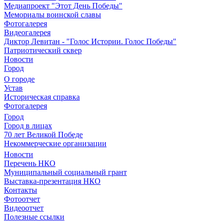
Медиапроект "Этот День Победы"
Мемориалы воинской славы
Фотогалерея
Видеогалерея
Диктор Левитан - "Голос Истории. Голос Победы"
Патриотический сквер
Новости
Город
О городе
Устав
Историческая справка
Фотогалерея
Город
Город в лицах
70 лет Великой Победе
Некоммерческие организации
Новости
Перечень НКО
Муниципальный социальный грант
Выставка-презентация НКО
Контакты
Фотоотчет
Видеоотчет
Полезные ссылки