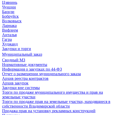
Цзянинь
Чунцин
Баоцзи
Бобруйск
Волковыск
Ларнака
Вифлеем
Анталья
Гагра
Худжанд
Закупки и торги
Муниципальный заказ
Сводный МЗ
Нормативные документы
Информация о закупках по 44-ФЗ
Отчет о размещении муниципального заказа
Архив реестра контрактов
Архив закупок
Закупки вне системы
Торги по продаже муниципального имущества и прав на
земельные участки
Торги по продаже прав на земельные участки, находящиеся в
собственности Владимирской области
Продажа прав на установку рекламных конструкций