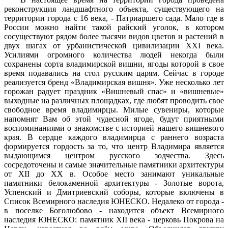
реконструкция ландшафтного объекта, существующего на
территории города с 16 века, - Патриаршего сада. Мало где в
России можно найти такой райский уголок, в котором
сосуществуют рядом более тысячи видов цветов и растений в
двух шагах от урбанистической цивилизации XXI века.
Усилиями огромного количества людей некогда были
сохранены сорта владимирской вишни, ягоды которой в свое
время подавались на стол русским царям. Сейчас в городе
реализуется бренд «Владимирская вишня». Уже несколько лет
горожан радует праздник «Вишневый спас» и «вишневые»
выходные на различных площадках, где любят проводить свое
свободное время владимирцы. Милые сувениры, которые
напомнят Вам об этой чудесной ягоде, будут приятными
воспоминаниями о знакомстве с историей нашего вишневого
края. В сердце каждого владимирца с раннего возраста
формируется гордость за то, что центр Владимира является
выдающимся центром русского зодчества. Здесь
сосредоточены и самые значительные памятники архитектуры
от XII до XX в. Особое место занимают уникальные
памятники белокаменной архитектуры - Золотые ворота,
Успенский и Дмитриевский соборы, которые включены в
Список Всемирного наследия ЮНЕСКО. Недалеко от города -
в поселке Боголюбово - находится объект Всемирного
наследия ЮНЕСКО: памятник XII века - церковь Покрова на