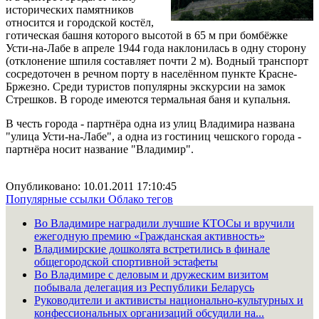
исторических памятников
относится и городской костёл,
готическая башня которого высотой в 65 м при бомбёжке
Усти-на-Лабе в апреле 1944 года наклонилась в одну сторону
(отклонение шпиля составляет почти 2 м). Водный транспорт
сосредоточен в речном порту в населённом пункте Красне-
Бржезно. Среди туристов популярны экскурсии на замок
Стрешков. В городе имеются термальная баня и купальня.
В честь города - партнёра одна из улиц Владимира названа
"улица Усти-на-Лабе", а одна из гостиниц чешского города -
партнёра носит название "Владимир".
Опубликовано: 10.01.2011 17:10:45
Популярные ссылки
Облако тегов
Во Владимире наградили лучшие КТОСы и вручили
ежегодную премию «Гражданская активность»
Владимирские дошколята встретились в финале
общегородской спортивной эстафеты
Во Владимире с деловым и дружеским визитом
побывала делегация из Республики Беларусь
Руководители и активисты национально-культурных и
конфессиональных организаций обсудили на...