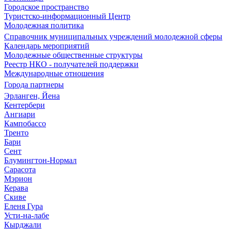
Городское пространство
Туристско-информационный Центр
Молодежная политика
Справочник муниципальных учреждений молодежной сферы
Календарь мероприятий
Молодежные общественные структуры
Реестр НКО - получателей поддержки
Международные отношения
Города партнеры
Эрланген, Йена
Кентербери
Ангиари
Кампобассо
Тренто
Бари
Сент
Блумингтон-Нормал
Сарасота
Мэрион
Керава
Скиве
Еленя Гура
Усти-на-лабе
Кырджали