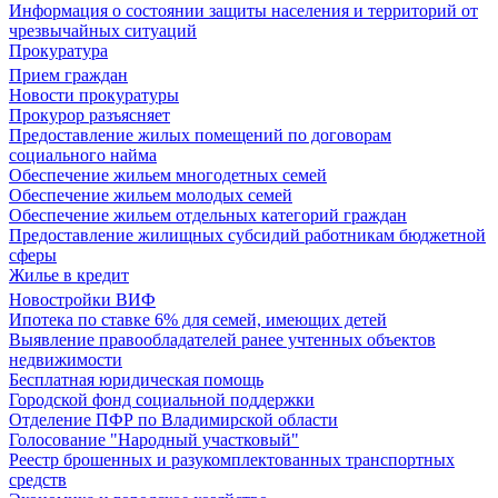
Информация о состоянии защиты населения и территорий от
чрезвычайных ситуаций
Прокуратура
Прием граждан
Новости прокуратуры
Прокурор разъясняет
Предоставление жилых помещений по договорам
социального найма
Обеспечение жильем многодетных семей
Обеспечение жильем молодых семей
Обеспечение жильем отдельных категорий граждан
Предоставление жилищных субсидий работникам бюджетной
сферы
Жилье в кредит
Новостройки ВИФ
Ипотека по ставке 6% для семей, имеющих детей
Выявление правообладателей ранее учтенных объектов
недвижимости
Бесплатная юридическая помощь
Городской фонд социальной поддержки
Отделение ПФР по Владимирской области
Голосование "Народный участковый"
Реестр брошенных и разукомплектованных транспортных
средств