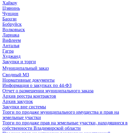
Хайкоу
Цзянинь
Чунцин
Баоцзи
Бобруйск
Волковыск
Ларнака
Вифлеем
Анталья
Гагра
Худжанд
Закупки и торги
Муниципальный заказ
Сводный МЗ
Нормативные документы
Информация о закупках по 44-ФЗ
Отчет о размещении муниципального заказа
Архив реестра контрактов
Архив закупок
Закупки вне системы
Торги по продаже муниципального имущества и прав на
земельные участки
Торги по продаже прав на земельные участки, находящиеся в
собственности Владимирской области