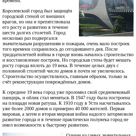
времени.
Королевский город был защищён
городской стеной от внешних
врагов, но она и препятствовала
его росту и развитию в течение
шести долгих столетий. Город
несколько раз подвергался
значительным разрушениям и пожарам, очень мало построек
того времени сохранилось до сегодняшнего дня. После
тридцатилетней войны в городе вновь началось строительство
и восстановление построек. Но городская стена будет мешать
росту города вплоть до 19 века. В течение целых двух с
половиной столетий число домов в почти не увеличилось.
Строительство осуществлялось, главным образом, только за
счёт реконструкции повреждённых домов.
К середине 19 века город уже проломил свой средневековый
панцирь, и облик стал меняться. В 1947 году была построена
на площади новая ратуша. К 1910 году в Усти насчитывалось
уже более 2000 домов и примерно 40 000 жителей. Первая
мировая, а затем и вторая мировая война надолго затормозили
развитие города и в течение практически полувека город не
имел возможности к быстрому развитию.
Одним из самых значительных