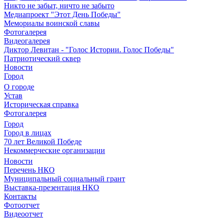
Никто не забыт, ничто не забыто
Медиапроект "Этот День Победы"
Мемориалы воинской славы
Фотогалерея
Видеогалерея
Диктор Левитан - "Голос Истории. Голос Победы"
Патриотический сквер
Новости
Город
О городе
Устав
Историческая справка
Фотогалерея
Город
Город в лицах
70 лет Великой Победе
Некоммерческие организации
Новости
Перечень НКО
Муниципальный социальный грант
Выставка-презентация НКО
Контакты
Фотоотчет
Видеоотчет