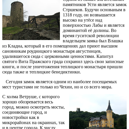
памятников Усти является замок
Стршеков. Будучи основаным в
1318 году, он возвышается
высоко на утёсе над
поверхностью Лабы и является
доминантой её долины. Во
время гуситской революции
владельцем замка был Влашка
из Кладна, который в его помещениях дал приют высшим
сановникам роудницкого монастыря августинцев,
удалившегося сюда с церковными ценностями. Капитул
святого Вита Пражского града сохранил здесь свои записные
книги, и после уничтожения теплицкого монастыря пришли
сюда также и теплицкие бенедиктинки.
Сегодня замок является одним из наиболее посещаемых
мест туристами не только из Чехии, но и со всего мира.
С холма Ветруше, с которого
хорошо обозревается весь
город, можно осмотреть мосты,
соединяющие город, и
новостройки как в
микрорайонах на окраинах, так
и в центре города. К числу