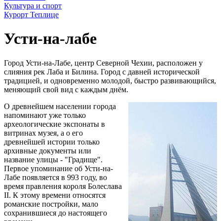
Культура и спорт
Курорт Теплице
Усти-на-лабе
Город Усти-на-Лабе, центр Северной Чехии, расположен у
слияния рек Лаба и Билина. Город с давней исторической
традицией, и одновременно молодой, быстро развивающийся,
меняющий свой вид с каждым днём.
О древнейшем населении города
напоминают уже только
археологические экспонаты в
витринах музея, а о его
древнейшей истории только
архивные документы или
название улицы - "Градище".
Первое упоминание об Усти-на-
Лабе появляется в 993 году, во
время правления короля Болеслава
II. К этому времени относятся
романские постройки, мало
сохранившиеся до настоящего