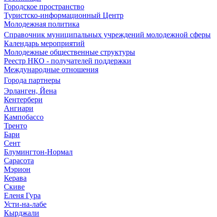
Городское пространство
Туристско-информационный Центр
Молодежная политика
Справочник муниципальных учреждений молодежной сферы
Календарь мероприятий
Молодежные общественные структуры
Реестр НКО - получателей поддержки
Международные отношения
Города партнеры
Эрланген, Йена
Кентербери
Ангиари
Кампобассо
Тренто
Бари
Сент
Блумингтон-Нормал
Сарасота
Мэрион
Керава
Скиве
Еленя Гура
Усти-на-лабе
Кырджали