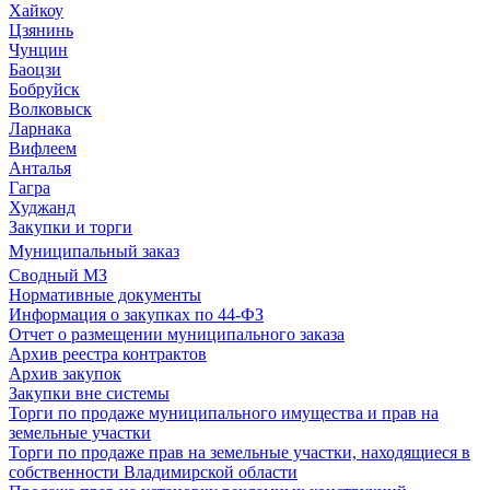
Хайкоу
Цзянинь
Чунцин
Баоцзи
Бобруйск
Волковыск
Ларнака
Вифлеем
Анталья
Гагра
Худжанд
Закупки и торги
Муниципальный заказ
Сводный МЗ
Нормативные документы
Информация о закупках по 44-ФЗ
Отчет о размещении муниципального заказа
Архив реестра контрактов
Архив закупок
Закупки вне системы
Торги по продаже муниципального имущества и прав на
земельные участки
Торги по продаже прав на земельные участки, находящиеся в
собственности Владимирской области