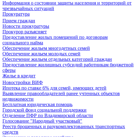
Информация о состоянии защиты населения и территорий от
чрезвычайных ситуаций
Прокуратура
Прием граждан
Новости прокуратуры
Прокурор разъясняет
Предоставление жилых помещений по договорам
социального найма
Обеспечение жильем многодетных семей
Обеспечение жильем молодых семей
Обеспечение жильем отдельных категорий граждан
Предоставление жилищных субсидий работникам бюджетной
сферы
Жилье в кредит
Новостройки ВИФ
Ипотека по ставке 6% для семей, имеющих детей
Выявление правообладателей ранее учтенных объектов
недвижимости
Бесплатная юридическая помощь
Городской фонд социальной поддержки
Отделение ПФР по Владимирской области
Голосование "Народный участковый"
Реестр брошенных и разукомплектованных транспортных
средств