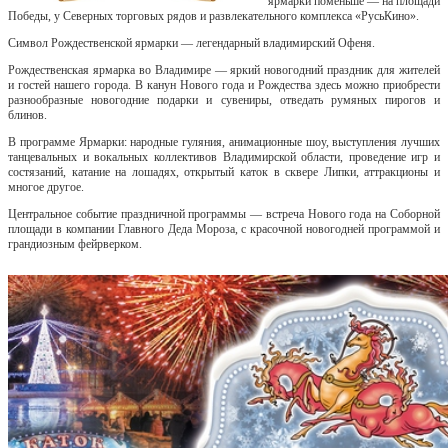
ярмарки поменьше — на площади
Победы, у Северных торговых рядов и развлекательного комплекса «РусьКино».
Символ Рождественской ярмарки — легендарный владимирский Офеня.
Рождественская ярмарка во Владимире — яркий новогодний праздник для жителей
и гостей нашего города. В канун Нового года и Рождества здесь можно приобрести
разнообразные новогодние подарки и сувениры, отведать румяных пирогов и
блинов.
В программе Ярмарки: народные гуляния, анимационные шоу, выступления лучших
танцевальных и вокальных коллективов Владимирской области, проведение игр и
состязаний, катание на лошадях, открытый каток в сквере Липки, аттракционы и
многое другое.
Центральное событие праздничной программы — встреча Нового года на Соборной
площади в компании Главного Деда Мороза, с красочной новогодней программой и
грандиозным фейрверком.