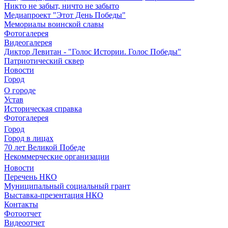
Никто не забыт, ничто не забыто
Медиапроект "Этот День Победы"
Мемориалы воинской славы
Фотогалерея
Видеогалерея
Диктор Левитан - "Голос Истории. Голос Победы"
Патриотический сквер
Новости
Город
О городе
Устав
Историческая справка
Фотогалерея
Город
Город в лицах
70 лет Великой Победе
Некоммерческие организации
Новости
Перечень НКО
Муниципальный социальный грант
Выставка-презентация НКО
Контакты
Фотоотчет
Видеоотчет