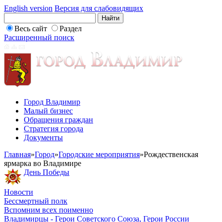
English version
Версия для слабовидящих
Весь сайт
Раздел
Расширенный поиск
Город Владимир
Малый бизнес
Обращения граждан
Стратегия города
Документы
Главная
»
Город
»
Городские мероприятия
»
Рождественская
ярмарка во Владимире
День Победы
Новости
Бессмертный полк
Вспомним всех поименно
Владимирцы - Герои Советского Союза, Герои России