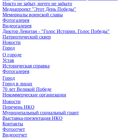
Никто не забыт, ничто не забыто
Медиапроект "Этот День Победы"
Мемориалы воинской славы
Фотогалерея
Видеогалерея
Диктор Левитан - "Голос Истории. Голос Победы"
Патриотический сквер
Новости
Город
О городе
Устав
Историческая справка
Фотогалерея
Город
Город в лицах
70 лет Великой Победе
Некоммерческие организации
Новости
Перечень НКО
Муниципальный социальный грант
Выставка-презентация НКО
Контакты
Фотоотчет
Видеоотчет