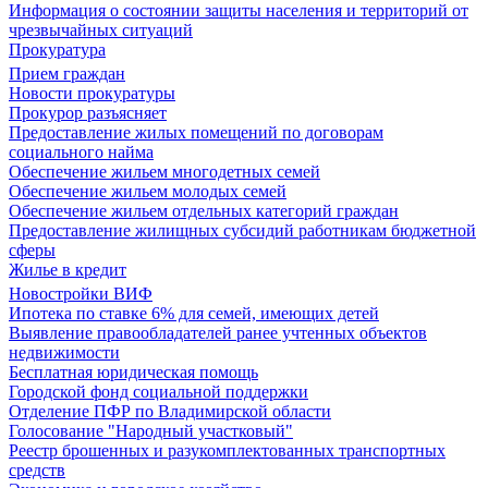
Информация о состоянии защиты населения и территорий от
чрезвычайных ситуаций
Прокуратура
Прием граждан
Новости прокуратуры
Прокурор разъясняет
Предоставление жилых помещений по договорам
социального найма
Обеспечение жильем многодетных семей
Обеспечение жильем молодых семей
Обеспечение жильем отдельных категорий граждан
Предоставление жилищных субсидий работникам бюджетной
сферы
Жилье в кредит
Новостройки ВИФ
Ипотека по ставке 6% для семей, имеющих детей
Выявление правообладателей ранее учтенных объектов
недвижимости
Бесплатная юридическая помощь
Городской фонд социальной поддержки
Отделение ПФР по Владимирской области
Голосование "Народный участковый"
Реестр брошенных и разукомплектованных транспортных
средств