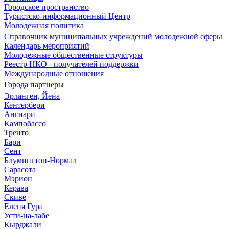
Городское пространство
Туристско-информационный Центр
Молодежная политика
Справочник муниципальных учреждений молодежной сферы
Календарь мероприятий
Молодежные общественные структуры
Реестр НКО - получателей поддержки
Международные отношения
Города партнеры
Эрланген, Йена
Кентербери
Ангиари
Кампобассо
Тренто
Бари
Сент
Блумингтон-Нормал
Сарасота
Мэрион
Керава
Скиве
Еленя Гура
Усти-на-лабе
Кырджали