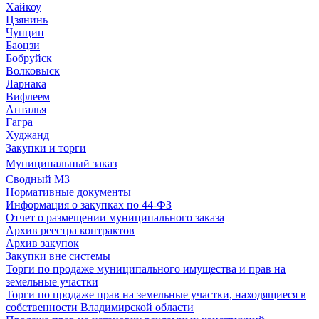
Хайкоу
Цзянинь
Чунцин
Баоцзи
Бобруйск
Волковыск
Ларнака
Вифлеем
Анталья
Гагра
Худжанд
Закупки и торги
Муниципальный заказ
Сводный МЗ
Нормативные документы
Информация о закупках по 44-ФЗ
Отчет о размещении муниципального заказа
Архив реестра контрактов
Архив закупок
Закупки вне системы
Торги по продаже муниципального имущества и прав на
земельные участки
Торги по продаже прав на земельные участки, находящиеся в
собственности Владимирской области