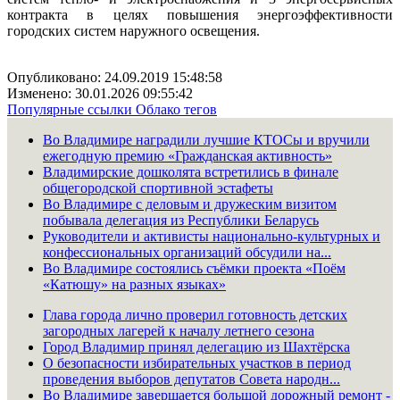
контракта в целях повышения энергоэффективности
городских систем наружного освещения.
Опубликовано: 24.09.2019 15:48:58
Изменено: 30.01.2026 09:55:42
Популярные ссылки
Облако тегов
Во Владимире наградили лучшие КТОСы и вручили
ежегодную премию «Гражданская активность»
Владимирские дошколята встретились в финале
общегородской спортивной эстафеты
Во Владимире с деловым и дружеским визитом
побывала делегация из Республики Беларусь
Руководители и активисты национально-культурных и
конфессиональных организаций обсудили на...
Во Владимире состоялись съёмки проекта «Поём
«Катюшу» на разных языках»
Глава города лично проверил готовность детских
загородных лагерей к началу летнего сезона
Город Владимир принял делегацию из Шахтёрска
О безопасности избирательных участков в период
проведения выборов депутатов Совета народн...
Во Владимире завершается большой дорожный ремонт -