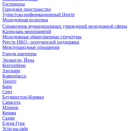
Гостиницы
Городское пространство
Туристско-информационный Центр
Молодежная политика
Справочник муниципальных учреждений молодежной сферы
Календарь мероприятий
Молодежные общественные структуры
Реестр НКО - получателей поддержки
Международные отношения
Города партнеры
Эрланген, Йена
Кентербери
Ангиари
Кампобассо
Тренто
Бари
Сент
Блумингтон-Нормал
Сарасота
Мэрион
Керава
Скиве
Еленя Гура
Усти-на-лабе