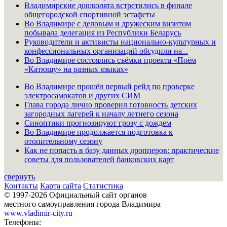
6593 от
Владимирские дошколята встретились в финале
01.01.2020
01.01.2020
общегородской спортивной эстафеты
Во Владимире с деловым и дружеским визитом
договор
побывала делегация из Республики Беларусь
874
аренды №
Руководители и активисты национально-культурных и
ООО "НПП "ТНП"
3
6619 от
конфессиональных организаций обсудили на...
25.01.2020
25.01.2020
Во Владимире состоялись съёмки проекта «Поём
«Катюшу» на разных языках»
договор
Во Владимире прошёл первый рейд по проверке
877
аренды №
ООО "Арсенал
3
электросамокатов и других СИМ
6592 от
Технологий"
Глава города лично проверил готовность детских
01.01.2020
загородных лагерей к началу летнего сезона
Синоптики прогнозируют грозу с дождем
договор
Во Владимире продолжается подготовка к
878
аренды №
отопительному сезону
ООО "РИКОНТ"
3
6587 от
Как не попасть в базу данных дропперов: практические
01.01.2020
советы для пользователей банковских карт
свернуть
договор
880
Контакты
Карта сайта
Статистика
аренды №
ООО "Гремлос"
3
© 1997-2026 Официальный сайт органов
6617 от
25.01.2020
местного самоуправления города Владимира
25.01.2020
www.vladimir-city.ru
Телефоны:
договор