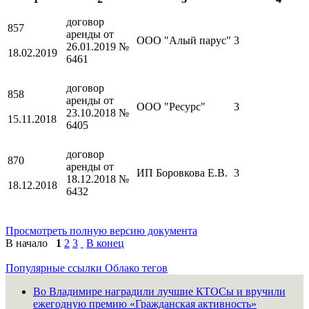
договор
857
аренды от
ООО "Алый парус"
3
26.01.2019 №
18.02.2019
6461
договор
858
аренды от
ООО "Ресурс"
3
23.10.2018 №
15.11.2018
6405
договор
870
аренды от
ИП Боровкова Е.В.
3
18.12.2018 №
18.12.2018
6432
договор
872
Просмотреть полную версию документа
аренды от
ООО "АДС"
3
В начало
1
2
3
В конец
25.01.2020 №
25.01.2020
6616
Популярные ссылки
Облако тегов
договор
Во Владимире наградили лучшие КТОСы и вручили
873
аренды №
ежегодную премию «Гражданская активность»
ООО "Экофил"
2