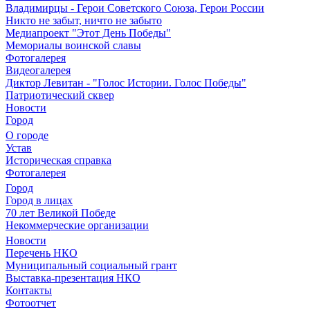
Владимирцы - Герои Советского Союза, Герои России
Никто не забыт, ничто не забыто
Медиапроект "Этот День Победы"
Мемориалы воинской славы
Фотогалерея
Видеогалерея
Диктор Левитан - "Голос Истории. Голос Победы"
Патриотический сквер
Новости
Город
О городе
Устав
Историческая справка
Фотогалерея
Город
Город в лицах
70 лет Великой Победе
Некоммерческие организации
Новости
Перечень НКО
Муниципальный социальный грант
Выставка-презентация НКО
Контакты
Фотоотчет