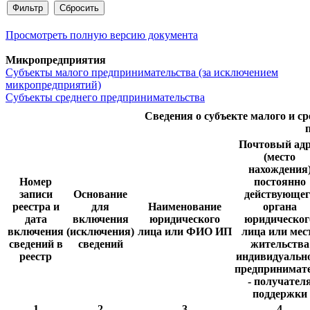
Просмотреть полную версию документа
Микропредприятия
Субъекты малого предпринимательства (за исключением
микропредприятий)
Субъекты среднего предпринимательства
Сведения о субъекте малого и с
Почтовый адр
(место
нахождения
Номер
постоянно
записи
Основание
действующег
реестра и
для
Наименование
органа
дата
включения
юридического
юридическог
включения
(исключения)
лица или ФИО ИП
лица или мес
сведений в
сведений
жительства
реестр
индивидуальн
предпринимат
- получател
поддержки
1
2
3
4