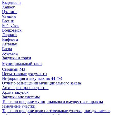
Кырджали
Хайкоу
Цзянинь
Чунцин
Баоцзи
Бобруйск
Волковыск
Ларнака
Вифлеем
Анталья
Гагра
Худжанд
Закупки и торги
Муниципальный заказ
Сводный МЗ
Нормативные документы
Информация о закупках по 44-ФЗ
Отчет о размещении муниципального заказа
Архив реестра контрактов
Архив закупок
Закупки вне системы
Торги по продаже муниципального имущества и прав на
земельные участки
Торги по продаже прав на земельные участки, находящиеся в