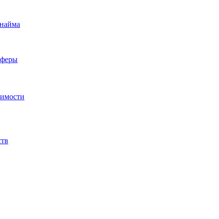
 найма
сферы
жимости
ств