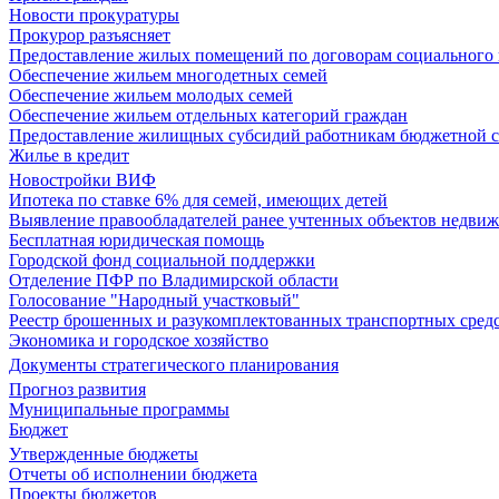
Новости прокуратуры
Прокурор разъясняет
Предоставление жилых помещений по договорам социального
Обеспечение жильем многодетных семей
Обеспечение жильем молодых семей
Обеспечение жильем отдельных категорий граждан
Предоставление жилищных субсидий работникам бюджетной 
Жилье в кредит
Новостройки ВИФ
Ипотека по ставке 6% для семей, имеющих детей
Выявление правообладателей ранее учтенных объектов недви
Бесплатная юридическая помощь
Городской фонд социальной поддержки
Отделение ПФР по Владимирской области
Голосование "Народный участковый"
Реестр брошенных и разукомплектованных транспортных сред
Экономика и городское хозяйство
Документы стратегического планирования
Прогноз развития
Муниципальные программы
Бюджет
Утвержденные бюджеты
Отчеты об исполнении бюджета
Проекты бюджетов