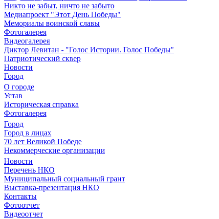
Никто не забыт, ничто не забыто
Медиапроект "Этот День Победы"
Мемориалы воинской славы
Фотогалерея
Видеогалерея
Диктор Левитан - "Голос Истории. Голос Победы"
Патриотический сквер
Новости
Город
О городе
Устав
Историческая справка
Фотогалерея
Город
Город в лицах
70 лет Великой Победе
Некоммерческие организации
Новости
Перечень НКО
Муниципальный социальный грант
Выставка-презентация НКО
Контакты
Фотоотчет
Видеоотчет