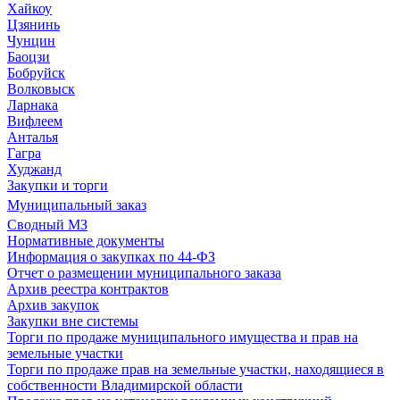
Хайкоу
Цзянинь
Чунцин
Баоцзи
Бобруйск
Волковыск
Ларнака
Вифлеем
Анталья
Гагра
Худжанд
Закупки и торги
Муниципальный заказ
Сводный МЗ
Нормативные документы
Информация о закупках по 44-ФЗ
Отчет о размещении муниципального заказа
Архив реестра контрактов
Архив закупок
Закупки вне системы
Торги по продаже муниципального имущества и прав на
земельные участки
Торги по продаже прав на земельные участки, находящиеся в
собственности Владимирской области