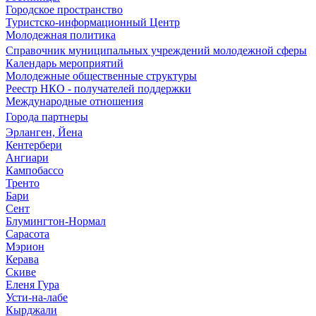
Городское пространство
Туристско-информационный Центр
Молодежная политика
Справочник муниципальных учреждений молодежной сферы
Календарь мероприятий
Молодежные общественные структуры
Реестр НКО - получателей поддержки
Международные отношения
Города партнеры
Эрланген, Йена
Кентербери
Ангиари
Кампобассо
Тренто
Бари
Сент
Блумингтон-Нормал
Сарасота
Мэрион
Керава
Скиве
Еленя Гура
Усти-на-лабе
Кырджали