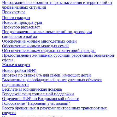
Информация о состоянии защиты населения и территорий от
чрезвычайных ситуаций
Прокуратура
Прием граждан
Новости прокуратуры
Прокурор разъясняет
Предоставление жилых помещений по договорам
социального найма
Обеспечение жильем многодетных семей
Обеспечение жильем молодых семей
Обеспечение жильем отдельных категорий граждан
Предоставление жилищных субсидий работникам бюджетной
сферы
Жилье в кредит
Новостройки ВИФ
Ипотека по ставке 6% для семей, имеющих детей
Выявление правообладателей ранее учтенных объектов
недвижимости
Бесплатная юридическая помощь
Городской фонд социальной поддержки
Отделение ПФР по Владимирской области
Голосование "Народный участковый"
Реестр брошенных и разукомплектованных транспортных
средств