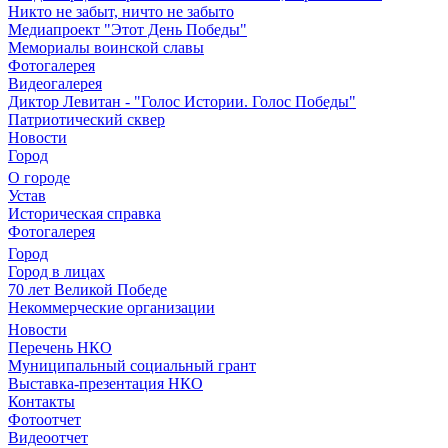
Никто не забыт, ничто не забыто
Медиапроект "Этот День Победы"
Мемориалы воинской славы
Фотогалерея
Видеогалерея
Диктор Левитан - "Голос Истории. Голос Победы"
Патриотический сквер
Новости
Город
О городе
Устав
Историческая справка
Фотогалерея
Город
Город в лицах
70 лет Великой Победе
Некоммерческие организации
Новости
Перечень НКО
Муниципальный социальный грант
Выставка-презентация НКО
Контакты
Фотоотчет
Видеоотчет