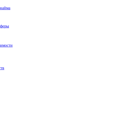
 найма
сферы
жимости
ств