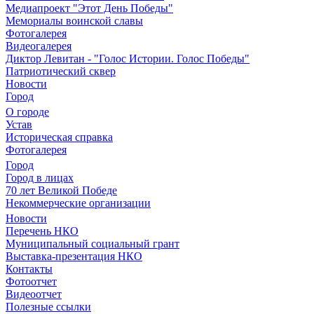
Медиапроект "Этот День Победы"
Мемориалы воинской славы
Фотогалерея
Видеогалерея
Диктор Левитан - "Голос Истории. Голос Победы"
Патриотический сквер
Новости
Город
О городе
Устав
Историческая справка
Фотогалерея
Город
Город в лицах
70 лет Великой Победе
Некоммерческие организации
Новости
Перечень НКО
Муниципальный социальный грант
Выставка-презентация НКО
Контакты
Фотоотчет
Видеоотчет
Полезные ссылки