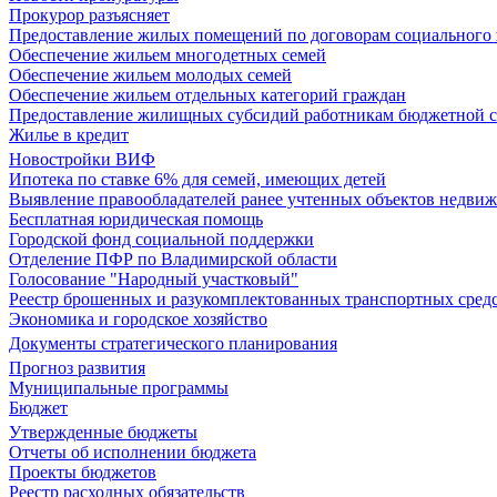
Прокурор разъясняет
Предоставление жилых помещений по договорам социального
Обеспечение жильем многодетных семей
Обеспечение жильем молодых семей
Обеспечение жильем отдельных категорий граждан
Предоставление жилищных субсидий работникам бюджетной 
Жилье в кредит
Новостройки ВИФ
Ипотека по ставке 6% для семей, имеющих детей
Выявление правообладателей ранее учтенных объектов недви
Бесплатная юридическая помощь
Городской фонд социальной поддержки
Отделение ПФР по Владимирской области
Голосование "Народный участковый"
Реестр брошенных и разукомплектованных транспортных сред
Экономика и городское хозяйство
Документы стратегического планирования
Прогноз развития
Муниципальные программы
Бюджет
Утвержденные бюджеты
Отчеты об исполнении бюджета
Проекты бюджетов
Реестр расходных обязательств