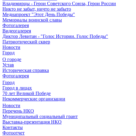
Владимирцы - Герои Советского Союза, Герои России
Никто не забыт, ничто не забыто
Медиапроект "Этот День Победы"
Мемориалы воинской славы
Фотогалерея
Видеогалерея
Диктор Левитан - "Голос Истории. Голос Победы"
Патриотический сквер
Новости
Город
О городе
Устав
Историческая справка
Фотогалерея
Город
Город в лицах
70 лет Великой Победе
Некоммерческие организации
Новости
Перечень НКО
Муниципальный социальный грант
Выставка-презентация НКО
Контакты
Фотоотчет