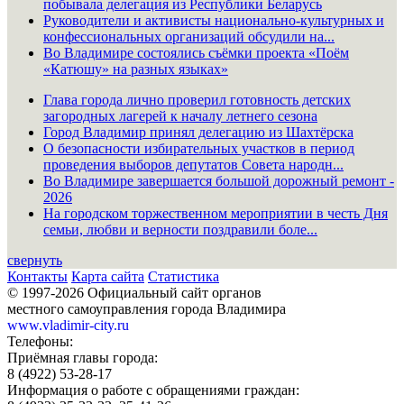
побывала делегация из Республики Беларусь
Руководители и активисты национально-культурных и
конфессиональных организаций обсудили на...
Во Владимире состоялись съёмки проекта «Поём
«Катюшу» на разных языках»
Глава города лично проверил готовность детских
загородных лагерей к началу летнего сезона
Город Владимир принял делегацию из Шахтёрска
О безопасности избирательных участков в период
проведения выборов депутатов Совета народн...
Во Владимире завершается большой дорожный ремонт -
2026
На городском торжественном мероприятии в честь Дня
семьи, любви и верности поздравили боле...
свернуть
Контакты
Карта сайта
Статистика
© 1997-2026 Официальный сайт органов
местного самоуправления города Владимира
www.vladimir-city.ru
Телефоны:
Приёмная главы города:
8 (4922) 53-28-17
Информация о работе с обращениями граждан: