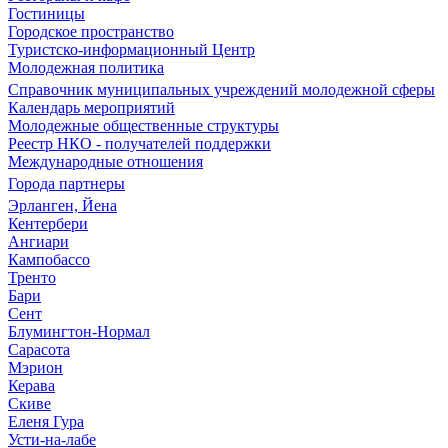
Гостиницы
Городское пространство
Туристско-информационный Центр
Молодежная политика
Справочник муниципальных учреждений молодежной сферы
Календарь мероприятий
Молодежные общественные структуры
Реестр НКО - получателей поддержки
Международные отношения
Города партнеры
Эрланген, Йена
Кентербери
Ангиари
Кампобассо
Тренто
Бари
Сент
Блумингтон-Нормал
Сарасота
Мэрион
Керава
Скиве
Еленя Гура
Усти-на-лабе