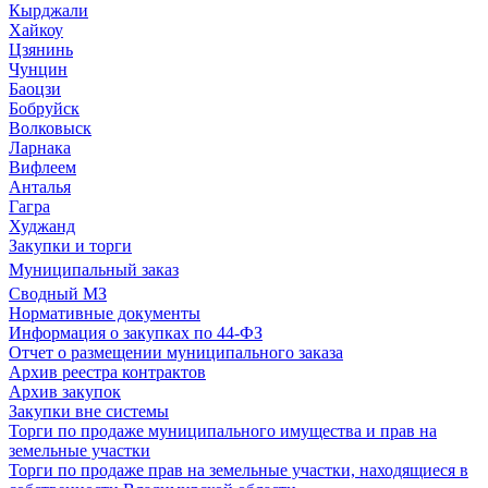
Кырджали
Хайкоу
Цзянинь
Чунцин
Баоцзи
Бобруйск
Волковыск
Ларнака
Вифлеем
Анталья
Гагра
Худжанд
Закупки и торги
Муниципальный заказ
Сводный МЗ
Нормативные документы
Информация о закупках по 44-ФЗ
Отчет о размещении муниципального заказа
Архив реестра контрактов
Архив закупок
Закупки вне системы
Торги по продаже муниципального имущества и прав на
земельные участки
Торги по продаже прав на земельные участки, находящиеся в