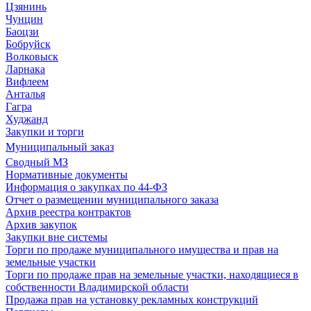
Цзянинь
Чунцин
Баоцзи
Бобруйск
Волковыск
Ларнака
Вифлеем
Анталья
Гагра
Худжанд
Закупки и торги
Муниципальный заказ
Сводный МЗ
Нормативные документы
Информация о закупках по 44-ФЗ
Отчет о размещении муниципального заказа
Архив реестра контрактов
Архив закупок
Закупки вне системы
Торги по продаже муниципального имущества и прав на
земельные участки
Торги по продаже прав на земельные участки, находящиеся в
собственности Владимирской области
Продажа прав на установку рекламных конструкций