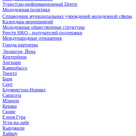
Туристско-информационный Центр
Молодежная политика
Справочник муниципальных учреждений молодежной сферы
Календарь мероприятий
Молодежные общественные структуры
Реестр НКО - получателей поддержки
Международные отношения
Города партнеры
Эрланген, Йена
Кентербери
Ангиари
Кампобассо
Тренто
Бари
Сент
Блумингтон-Нормал
Сарасота
Мэрион
Керава
Скиве
Еленя Гура
Усти-на-лабе
Кырджали
Хайкоу