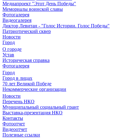
Медиапроект "Этот День Победы"
Мемориалы воинской славы
Фотогалерея
Видеогалерея
Диктор Левитан - "Голос Истории. Голос Победы"
Патриотический сквер
Новости
Город
О городе
Устав
Историческая справка
Фотогалерея
Город
Город в лицах
70 лет Великой Победе
Некоммерческие организации
Новости
Перечень НКО
Муниципальный социальный грант
Выставка-презентация НКО
Контакты
Фотоотчет
Видеоотчет
Полезные ссылки