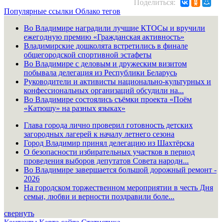
Поделиться:
Популярные ссылки
Облако тегов
Во Владимире наградили лучшие КТОСы и вручили
ежегодную премию «Гражданская активность»
Владимирские дошколята встретились в финале
общегородской спортивной эстафеты
Во Владимире с деловым и дружеским визитом
побывала делегация из Республики Беларусь
Руководители и активисты национально-культурных и
конфессиональных организаций обсудили на...
Во Владимире состоялись съёмки проекта «Поём
«Катюшу» на разных языках»
Глава города лично проверил готовность детских
загородных лагерей к началу летнего сезона
Город Владимир принял делегацию из Шахтёрска
О безопасности избирательных участков в период
проведения выборов депутатов Совета народн...
Во Владимире завершается большой дорожный ремонт -
2026
На городском торжественном мероприятии в честь Дня
семьи, любви и верности поздравили боле...
свернуть