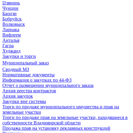
Цзянинь
Чунцин
Баоцзи
Бобруйск
Волковыск
Ларнака
Вифлеем
Анталья
Гагра
Худжанд
Закупки и торги
Муниципальный заказ
Сводный МЗ
Нормативные документы
Информация о закупках по 44-ФЗ
Отчет о размещении муниципального заказа
Архив реестра контрактов
Архив закупок
Закупки вне системы
Торги по продаже муниципального имущества и прав на
земельные участки
Торги по продаже прав на земельные участки, находящиеся в
собственности Владимирской области
Продажа прав на установку рекламных конструкций