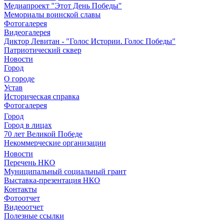
Медиапроект "Этот День Победы"
Мемориалы воинской славы
Фотогалерея
Видеогалерея
Диктор Левитан - "Голос Истории. Голос Победы"
Патриотический сквер
Новости
Город
О городе
Устав
Историческая справка
Фотогалерея
Город
Город в лицах
70 лет Великой Победе
Некоммерческие организации
Новости
Перечень НКО
Муниципальный социальный грант
Выставка-презентация НКО
Контакты
Фотоотчет
Видеоотчет
Полезные ссылки