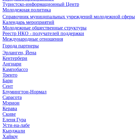
Туристско-информационный Центр
Молодежная политика
Справочник муниципальных учреждений молодежной сферы
Календарь мероприятий
Молодежные общественные структуры
Реестр НКО - получателей поддержки
Международные отношения
Города партнеры
Эрланген, Йена
Кентербери
Ангиари
Кампобассо
Тренто
Бари
Сент
Блумингтон-Нормал
Сарасота
Мэрион
Керава
Скиве
Еленя Гура
Усти-на-лабе
Кырджали
Хайкоу