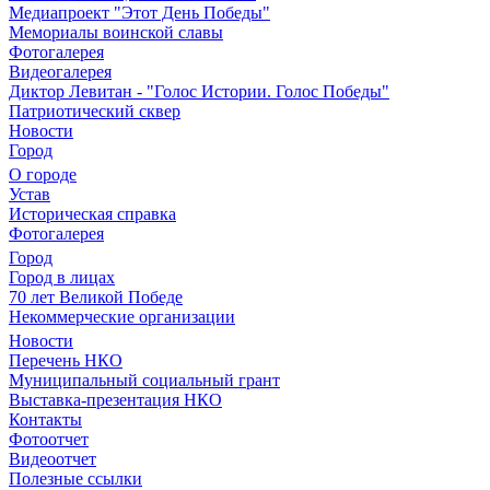
Медиапроект "Этот День Победы"
Мемориалы воинской славы
Фотогалерея
Видеогалерея
Диктор Левитан - "Голос Истории. Голос Победы"
Патриотический сквер
Новости
Город
О городе
Устав
Историческая справка
Фотогалерея
Город
Город в лицах
70 лет Великой Победе
Некоммерческие организации
Новости
Перечень НКО
Муниципальный социальный грант
Выставка-презентация НКО
Контакты
Фотоотчет
Видеоотчет
Полезные ссылки