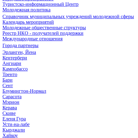
Туристско-информационный Центр
Молодежная политика
Справочник муниципальных учреждений молодежной сферы
Календарь мероприятий
Молодежные общественные структуры
Реестр НКО - получателей поддержки
Международные отношения
Города партнеры
Эрланген, Йена
Кентербери
Ангиари
Кампобассо
Тренто
Бари
Сент
Блумингтон-Нормал
Сарасота
Мэрион
Керава
Скиве
Еленя Гура
Усти-на-лабе
Кырджали
Хайкоу