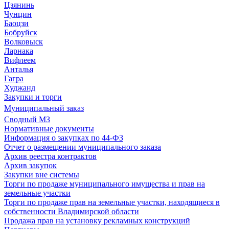
Цзянинь
Чунцин
Баоцзи
Бобруйск
Волковыск
Ларнака
Вифлеем
Анталья
Гагра
Худжанд
Закупки и торги
Муниципальный заказ
Сводный МЗ
Нормативные документы
Информация о закупках по 44-ФЗ
Отчет о размещении муниципального заказа
Архив реестра контрактов
Архив закупок
Закупки вне системы
Торги по продаже муниципального имущества и прав на
земельные участки
Торги по продаже прав на земельные участки, находящиеся в
собственности Владимирской области
Продажа прав на установку рекламных конструкций