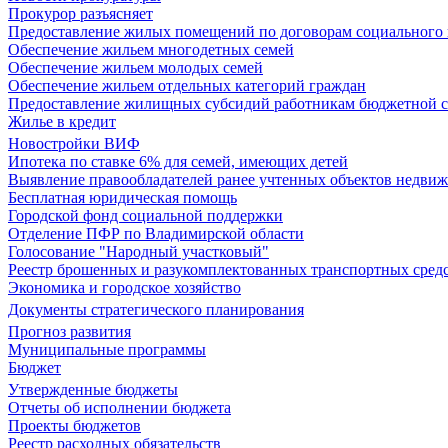
Прокурор разъясняет
Предоставление жилых помещений по договорам социального
Обеспечение жильем многодетных семей
Обеспечение жильем молодых семей
Обеспечение жильем отдельных категорий граждан
Предоставление жилищных субсидий работникам бюджетной 
Жилье в кредит
Новостройки ВИФ
Ипотека по ставке 6% для семей, имеющих детей
Выявление правообладателей ранее учтенных объектов недви
Бесплатная юридическая помощь
Городской фонд социальной поддержки
Отделение ПФР по Владимирской области
Голосование "Народный участковый"
Реестр брошенных и разукомплектованных транспортных сред
Экономика и городское хозяйство
Документы стратегического планирования
Прогноз развития
Муниципальные программы
Бюджет
Утвержденные бюджеты
Отчеты об исполнении бюджета
Проекты бюджетов
Реестр расходных обязательств