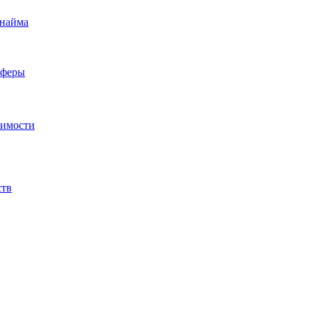
 найма
сферы
жимости
ств