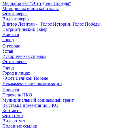
Медиапроект "Этот День Победы"
Мемориалы воинской славы
Фотогалерея
Видеогалерея
Диктор Левитан - "Голос Истории. Голос Победы"
Патриотический сквер
Новости
Город
О городе
Устав
Историческая справка
Фотогалерея
Город
Город в лицах
70 лет Великой Победе
Некоммерческие организации
Новости
Перечень НКО
Муниципальный социальный грант
Выставка-презентация НКО
Контакты
Фотоотчет
Видеоотчет
Полезные ссылки