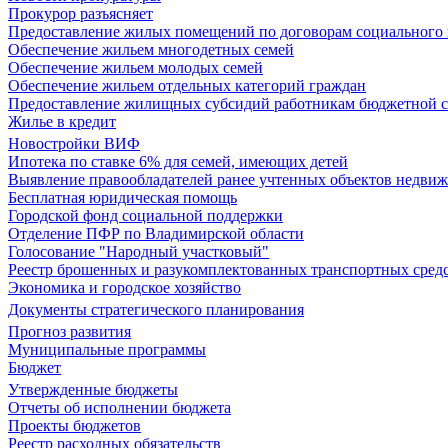
Прокурор разъясняет
Предоставление жилых помещений по договорам социального
Обеспечение жильем многодетных семей
Обеспечение жильем молодых семей
Обеспечение жильем отдельных категорий граждан
Предоставление жилищных субсидий работникам бюджетной 
Жилье в кредит
Новостройки ВИФ
Ипотека по ставке 6% для семей, имеющих детей
Выявление правообладателей ранее учтенных объектов недви
Бесплатная юридическая помощь
Городской фонд социальной поддержки
Отделение ПФР по Владимирской области
Голосование "Народный участковый"
Реестр брошенных и разукомплектованных транспортных сред
Экономика и городское хозяйство
Документы стратегического планирования
Прогноз развития
Муниципальные программы
Бюджет
Утвержденные бюджеты
Отчеты об исполнении бюджета
Проекты бюджетов
Реестр расходных обязательств