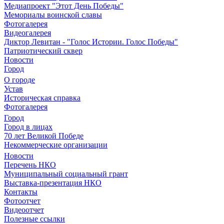
Медиапроект "Этот День Победы"
Мемориалы воинской славы
Фотогалерея
Видеогалерея
Диктор Левитан - "Голос Истории. Голос Победы"
Патриотический сквер
Новости
Город
О городе
Устав
Историческая справка
Фотогалерея
Город
Город в лицах
70 лет Великой Победе
Некоммерческие организации
Новости
Перечень НКО
Муниципальный социальный грант
Выставка-презентация НКО
Контакты
Фотоотчет
Видеоотчет
Полезные ссылки