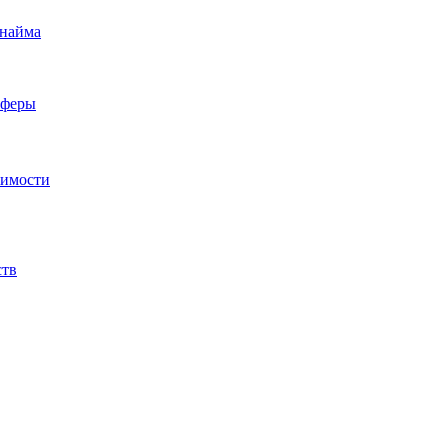
 найма
сферы
жимости
ств