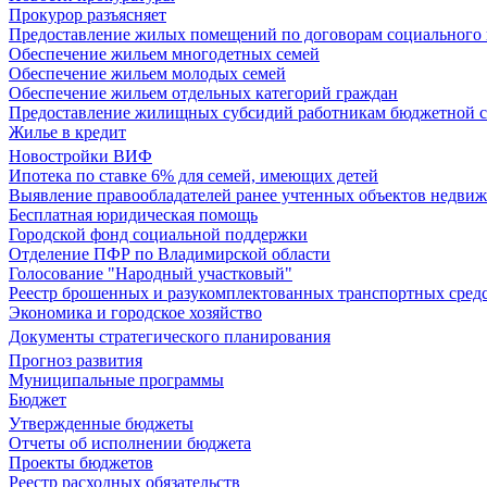
Прокурор разъясняет
Предоставление жилых помещений по договорам социального
Обеспечение жильем многодетных семей
Обеспечение жильем молодых семей
Обеспечение жильем отдельных категорий граждан
Предоставление жилищных субсидий работникам бюджетной 
Жилье в кредит
Новостройки ВИФ
Ипотека по ставке 6% для семей, имеющих детей
Выявление правообладателей ранее учтенных объектов недви
Бесплатная юридическая помощь
Городской фонд социальной поддержки
Отделение ПФР по Владимирской области
Голосование "Народный участковый"
Реестр брошенных и разукомплектованных транспортных сред
Экономика и городское хозяйство
Документы стратегического планирования
Прогноз развития
Муниципальные программы
Бюджет
Утвержденные бюджеты
Отчеты об исполнении бюджета
Проекты бюджетов
Реестр расходных обязательств