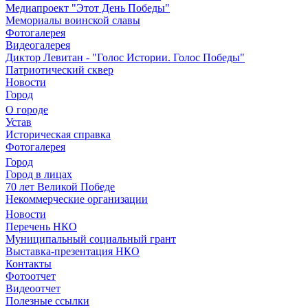
Медиапроект "Этот День Победы"
Мемориалы воинской славы
Фотогалерея
Видеогалерея
Диктор Левитан - "Голос Истории. Голос Победы"
Патриотический сквер
Новости
Город
О городе
Устав
Историческая справка
Фотогалерея
Город
Город в лицах
70 лет Великой Победе
Некоммерческие организации
Новости
Перечень НКО
Муниципальный социальный грант
Выставка-презентация НКО
Контакты
Фотоотчет
Видеоотчет
Полезные ссылки