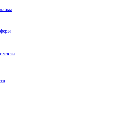
 найма
сферы
жимости
ств