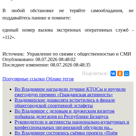
В любой обстановке не теряйте самообладания, не
поддавайтесь панике и помните:
единый номер вызова экстренных оперативных служб -
«112».
Источник: Управление по связям с общественностью и СМИ
Опубликовано: 08.07.2026 08:48:02
Последнее изменение: 08.07.2026 08:48:35
Поделиться:
Популярные ссылки
Облако тегов
Во Владимире наградили лучшие КТОСы и вручили
ежегодную премию «Гражданская активность»
Владимирские дошколята встретились в финале
общегородской спортивной эстафеты
Во Владимире с деловым и дружеским визитом
побывала делегация из Республики Беларусь
Руководители и активисты национально-культурных и
конфессиональных организаций обсудили на...
Во Владимире состоялись съёмки проекта «Поём