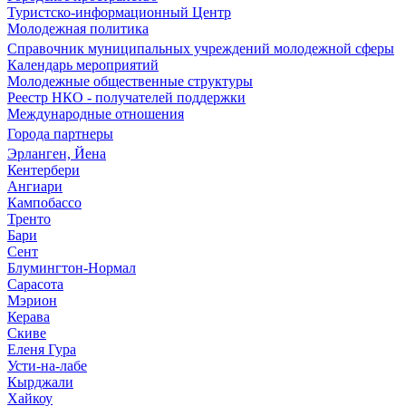
Туристско-информационный Центр
Молодежная политика
Справочник муниципальных учреждений молодежной сферы
Календарь мероприятий
Молодежные общественные структуры
Реестр НКО - получателей поддержки
Международные отношения
Города партнеры
Эрланген, Йена
Кентербери
Ангиари
Кампобассо
Тренто
Бари
Сент
Блумингтон-Нормал
Сарасота
Мэрион
Керава
Скиве
Еленя Гура
Усти-на-лабе
Кырджали
Хайкоу