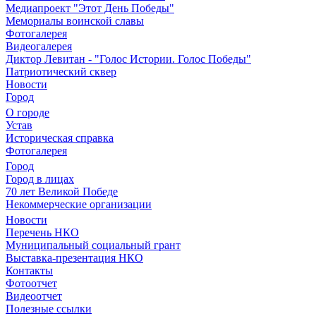
Медиапроект "Этот День Победы"
Мемориалы воинской славы
Фотогалерея
Видеогалерея
Диктор Левитан - "Голос Истории. Голос Победы"
Патриотический сквер
Новости
Город
О городе
Устав
Историческая справка
Фотогалерея
Город
Город в лицах
70 лет Великой Победе
Некоммерческие организации
Новости
Перечень НКО
Муниципальный социальный грант
Выставка-презентация НКО
Контакты
Фотоотчет
Видеоотчет
Полезные ссылки