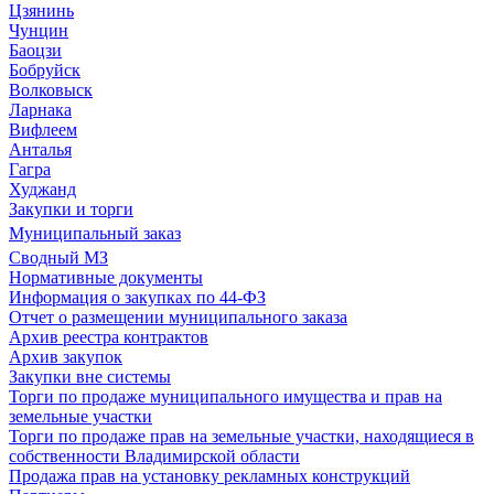
Цзянинь
Чунцин
Баоцзи
Бобруйск
Волковыск
Ларнака
Вифлеем
Анталья
Гагра
Худжанд
Закупки и торги
Муниципальный заказ
Сводный МЗ
Нормативные документы
Информация о закупках по 44-ФЗ
Отчет о размещении муниципального заказа
Архив реестра контрактов
Архив закупок
Закупки вне системы
Торги по продаже муниципального имущества и прав на
земельные участки
Торги по продаже прав на земельные участки, находящиеся в
собственности Владимирской области
Продажа прав на установку рекламных конструкций