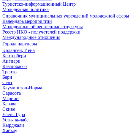
Туристско-информационный Центр
Молодежная политика
Справочник муниципальных учреждений молодежной сферы
Календарь мероприятий
Молодежные общественные структуры
Реестр НКО - получателей поддержки
Международные отношения
Города партнеры
Эрланген, Йена
Кентербери
Ангиари
Кампобассо
Тренто
Бари
Сент
Блумингтон-Нормал
Сарасота
Мэрион
Керава
Скиве
Еленя Гура
Усти-на-лабе
Кырджали
Хайкоу