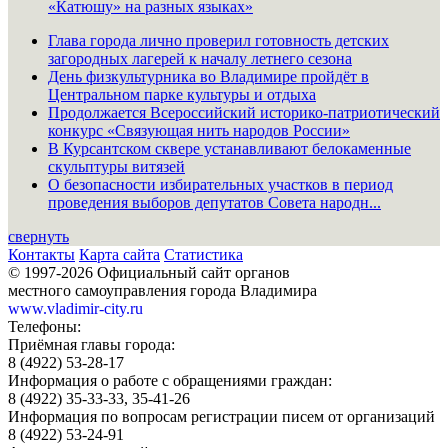
«Катюшу» на разных языках»
Глава города лично проверил готовность детских
загородных лагерей к началу летнего сезона
День физкультурника во Владимире пройдёт в
Центральном парке культуры и отдыха
Продолжается Всероссийский историко-патриотический
конкурс «Связующая нить народов России»
В Курсантском сквере устанавливают белокаменные
скульптуры витязей
О безопасности избирательных участков в период
проведения выборов депутатов Совета народн...
свернуть
Контакты
Карта сайта
Статистика
© 1997-2026 Официальный сайт органов
местного самоуправления города Владимира
www.vladimir-city.ru
Телефоны:
Приёмная главы города:
8 (4922) 53-28-17
Информация о работе с обращениями граждан:
8 (4922) 35-33-33, 35-41-26
Информация по вопросам регистрации писем от организаций
8 (4922) 53-24-91