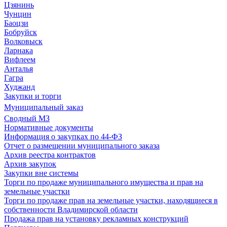
Цзянинь
Чунцин
Баоцзи
Бобруйск
Волковыск
Ларнака
Вифлеем
Анталья
Гагра
Худжанд
Закупки и торги
Муниципальный заказ
Сводный МЗ
Нормативные документы
Информация о закупках по 44-ФЗ
Отчет о размещении муниципального заказа
Архив реестра контрактов
Архив закупок
Закупки вне системы
Торги по продаже муниципального имущества и прав на
земельные участки
Торги по продаже прав на земельные участки, находящиеся в
собственности Владимирской области
Продажа прав на установку рекламных конструкций