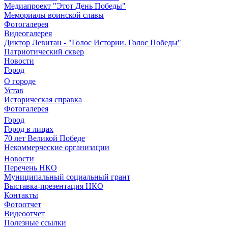
Медиапроект "Этот День Победы"
Мемориалы воинской славы
Фотогалерея
Видеогалерея
Диктор Левитан - "Голос Истории. Голос Победы"
Патриотический сквер
Новости
Город
О городе
Устав
Историческая справка
Фотогалерея
Город
Город в лицах
70 лет Великой Победе
Некоммерческие организации
Новости
Перечень НКО
Муниципальный социальный грант
Выставка-презентация НКО
Контакты
Фотоотчет
Видеоотчет
Полезные ссылки