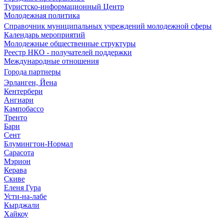
Туристско-информационный Центр
Молодежная политика
Справочник муниципальных учреждений молодежной сферы
Календарь мероприятий
Молодежные общественные структуры
Реестр НКО - получателей поддержки
Международные отношения
Города партнеры
Эрланген, Йена
Кентербери
Ангиари
Кампобассо
Тренто
Бари
Сент
Блумингтон-Нормал
Сарасота
Мэрион
Керава
Скиве
Еленя Гура
Усти-на-лабе
Кырджали
Хайкоу