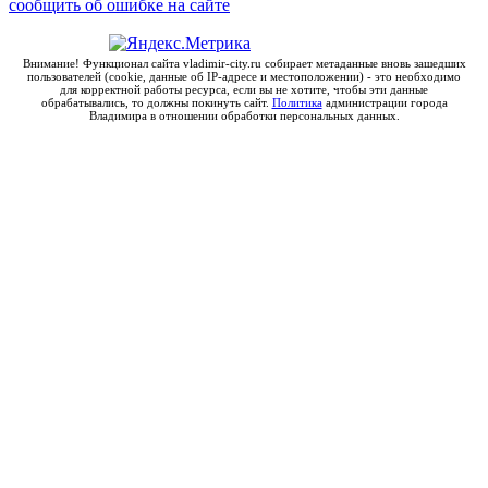
сообщить об ошибке на сайте
Внимание! Функционал сайта vladimir-city.ru собирает метаданные вновь зашедших
пользователей (cookie, данные об IP-адресе и местоположении) - это необходимо
для корректной работы ресурса, если вы не хотите, чтобы эти данные
обрабатывались, то должны покинуть сайт.
Политика
администрации города
Владимира в отношении обработки персональных данных.