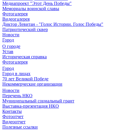
Медиапроект "Этот День Победы"
Мемориалы воинской славы
Фотогалерея
Видеогалерея
Диктор Левитан - "Голос Истории. Голос Победы"
Патриотический сквер
Новости
Город
О городе
Устав
Историческая справка
Фотогалерея
Город
Город в лицах
70 лет Великой Победе
Некоммерческие организации
Новости
Перечень НКО
Муниципальный социальный грант
Выставка-презентация НКО
Контакты
Фотоотчет
Видеоотчет
Полезные ссылки