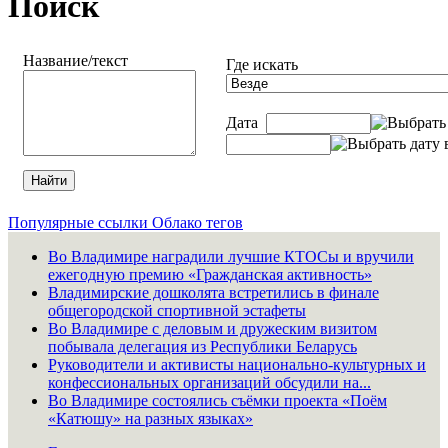
Поиск
Название/текст
Где искать
Дата
Популярные ссылки
Облако тегов
Во Владимире наградили лучшие КТОСы и вручили
ежегодную премию «Гражданская активность»
Владимирские дошколята встретились в финале
общегородской спортивной эстафеты
Во Владимире с деловым и дружеским визитом
побывала делегация из Республики Беларусь
Руководители и активисты национально-культурных и
конфессиональных организаций обсудили на...
Во Владимире состоялись съёмки проекта «Поём
«Катюшу» на разных языках»