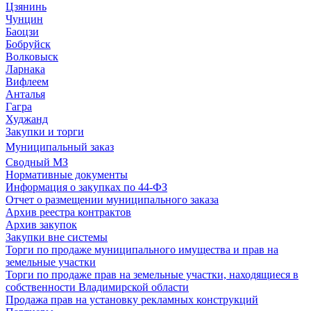
Цзянинь
Чунцин
Баоцзи
Бобруйск
Волковыск
Ларнака
Вифлеем
Анталья
Гагра
Худжанд
Закупки и торги
Муниципальный заказ
Сводный МЗ
Нормативные документы
Информация о закупках по 44-ФЗ
Отчет о размещении муниципального заказа
Архив реестра контрактов
Архив закупок
Закупки вне системы
Торги по продаже муниципального имущества и прав на
земельные участки
Торги по продаже прав на земельные участки, находящиеся в
собственности Владимирской области
Продажа прав на установку рекламных конструкций