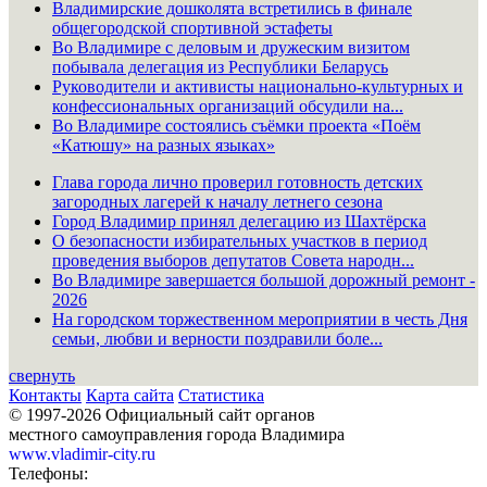
Владимирские дошколята встретились в финале
общегородской спортивной эстафеты
Во Владимире с деловым и дружеским визитом
побывала делегация из Республики Беларусь
Руководители и активисты национально-культурных и
конфессиональных организаций обсудили на...
Во Владимире состоялись съёмки проекта «Поём
«Катюшу» на разных языках»
Глава города лично проверил готовность детских
загородных лагерей к началу летнего сезона
Город Владимир принял делегацию из Шахтёрска
О безопасности избирательных участков в период
проведения выборов депутатов Совета народн...
Во Владимире завершается большой дорожный ремонт -
2026
На городском торжественном мероприятии в честь Дня
семьи, любви и верности поздравили боле...
свернуть
Контакты
Карта сайта
Статистика
© 1997-2026 Официальный сайт органов
местного самоуправления города Владимира
www.vladimir-city.ru
Телефоны: