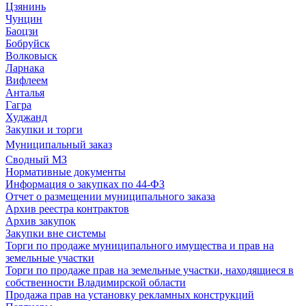
Цзянинь
Чунцин
Баоцзи
Бобруйск
Волковыск
Ларнака
Вифлеем
Анталья
Гагра
Худжанд
Закупки и торги
Муниципальный заказ
Сводный МЗ
Нормативные документы
Информация о закупках по 44-ФЗ
Отчет о размещении муниципального заказа
Архив реестра контрактов
Архив закупок
Закупки вне системы
Торги по продаже муниципального имущества и прав на
земельные участки
Торги по продаже прав на земельные участки, находящиеся в
собственности Владимирской области
Продажа прав на установку рекламных конструкций