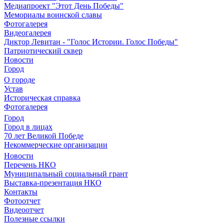
Медиапроект "Этот День Победы"
Мемориалы воинской славы
Фотогалерея
Видеогалерея
Диктор Левитан - "Голос Истории. Голос Победы"
Патриотический сквер
Новости
Город
О городе
Устав
Историческая справка
Фотогалерея
Город
Город в лицах
70 лет Великой Победе
Некоммерческие организации
Новости
Перечень НКО
Муниципальный социальный грант
Выставка-презентация НКО
Контакты
Фотоотчет
Видеоотчет
Полезные ссылки