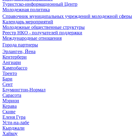
Туристско-информационный Центр
Молодежная политика
Справочник муниципальных учреждений молодежной сферы
Календарь мероприятий
Молодежные общественные структуры
Реестр НКО - получателей поддержки
Международные отношения
Города партнеры
Эрланген, Йена
Кентербери
Ангиари
Кампобассо
Тренто
Бари
Сент
Блумингтон-Нормал
Сарасота
Мэрион
Керава
Скиве
Еленя Гура
Усти-на-лабе
Кырджали
Хайкоу