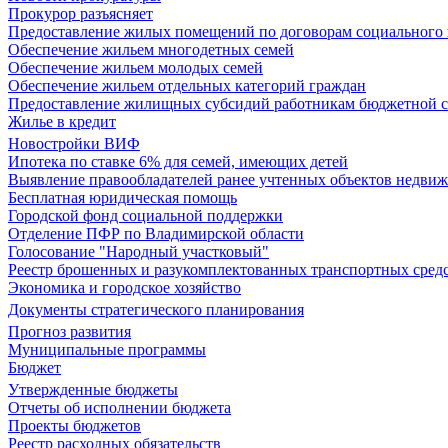
Прокурор разъясняет
Предоставление жилых помещений по договорам социального
Обеспечение жильем многодетных семей
Обеспечение жильем молодых семей
Обеспечение жильем отдельных категорий граждан
Предоставление жилищных субсидий работникам бюджетной 
Жилье в кредит
Новостройки ВИФ
Ипотека по ставке 6% для семей, имеющих детей
Выявление правообладателей ранее учтенных объектов недви
Бесплатная юридическая помощь
Городской фонд социальной поддержки
Отделение ПФР по Владимирской области
Голосование "Народный участковый"
Реестр брошенных и разукомплектованных транспортных сред
Экономика и городское хозяйство
Документы стратегического планирования
Прогноз развития
Муниципальные программы
Бюджет
Утвержденные бюджеты
Отчеты об исполнении бюджета
Проекты бюджетов
Реестр расходных обязательств