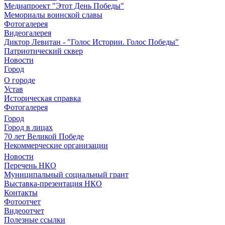
Медиапроект "Этот День Победы"
Мемориалы воинской славы
Фотогалерея
Видеогалерея
Диктор Левитан - "Голос Истории. Голос Победы"
Патриотический сквер
Новости
Город
О городе
Устав
Историческая справка
Фотогалерея
Город
Город в лицах
70 лет Великой Победе
Некоммерческие организации
Новости
Перечень НКО
Муниципальный социальный грант
Выставка-презентация НКО
Контакты
Фотоотчет
Видеоотчет
Полезные ссылки