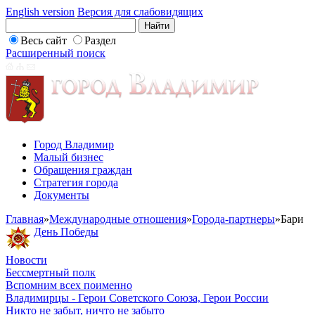
English version
Версия для слабовидящих
Весь сайт
Раздел
Расширенный поиск
Город Владимир
Малый бизнес
Обращения граждан
Стратегия города
Документы
Главная
»
Международные отношения
»
Города-партнеры
»
Бари
День Победы
Новости
Бессмертный полк
Вспомним всех поименно
Владимирцы - Герои Советского Союза, Герои России
Никто не забыт, ничто не забыто