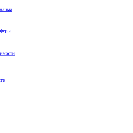
 найма
сферы
жимости
ств