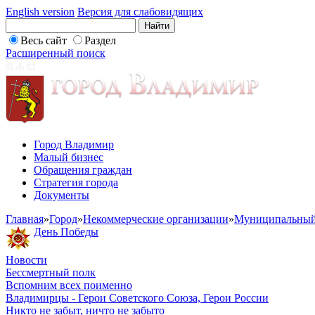
English version
Версия для слабовидящих
Весь сайт
Раздел
Расширенный поиск
Город Владимир
Малый бизнес
Обращения граждан
Стратегия города
Документы
Главная
»
Город
»
Некоммерческие организации
»
Муниципальный
День Победы
Новости
Бессмертный полк
Вспомним всех поименно
Владимирцы - Герои Советского Союза, Герои России
Никто не забыт, ничто не забыто