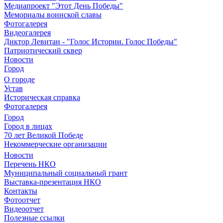
Медиапроект "Этот День Победы"
Мемориалы воинской славы
Фотогалерея
Видеогалерея
Диктор Левитан - "Голос Истории. Голос Победы"
Патриотический сквер
Новости
Город
О городе
Устав
Историческая справка
Фотогалерея
Город
Город в лицах
70 лет Великой Победе
Некоммерческие организации
Новости
Перечень НКО
Муниципальный социальный грант
Выставка-презентация НКО
Контакты
Фотоотчет
Видеоотчет
Полезные ссылки