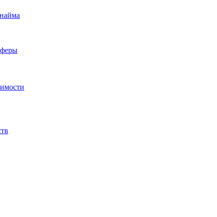
 найма
сферы
жимости
ств