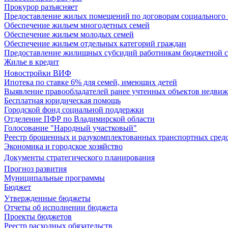
Прокурор разъясняет
Предоставление жилых помещений по договорам социального
Обеспечение жильем многодетных семей
Обеспечение жильем молодых семей
Обеспечение жильем отдельных категорий граждан
Предоставление жилищных субсидий работникам бюджетной 
Жилье в кредит
Новостройки ВИФ
Ипотека по ставке 6% для семей, имеющих детей
Выявление правообладателей ранее учтенных объектов недви
Бесплатная юридическая помощь
Городской фонд социальной поддержки
Отделение ПФР по Владимирской области
Голосование "Народный участковый"
Реестр брошенных и разукомплектованных транспортных сред
Экономика и городское хозяйство
Документы стратегического планирования
Прогноз развития
Муниципальные программы
Бюджет
Утвержденные бюджеты
Отчеты об исполнении бюджета
Проекты бюджетов
Реестр расходных обязательств